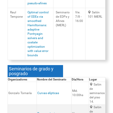
pseudo-afines
Raul
Optimal control
Seminario
Vie.
Salón
Tempone
of ODEs via
de EDPs y
7/8 -
101 IMERL
smoothed
Afines
16:00
Hamiltonians:
(IMERL)
adaptive
Pontryagin
solvers and
costate
optimization
with value error
bounds
Seminarios de grado y
posgrado
Organizadores
Nombre del Seminario
Día/Hora
Lugar
Salón
de
Mié.
Gonzalo Tornaría
Curvas elípticas
seminarios
10:00hs
del piso
14.
Salón
de