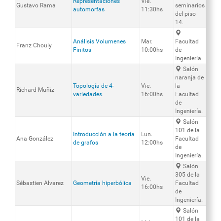
Representaciones
Vie.
Gustavo Rama
seminarios
automorfas
11:30hs
del piso
14.
Análisis Volumenes
Mar.
Facultad
Franz Chouly
Finitos
10:00hs
de
Ingeniería.
Salón
naranja de
Topología de 4-
Vie.
la
Richard Muñiz
variedades.
16:00hs
Facultad
de
Ingeniería.
Salón
101 de la
Introducción a la teoría
Lun.
Ana González
Facultad
de grafos
12:00hs
de
Ingeniería.
Salón
305 de la
Vie.
Sébastien Alvarez
Geometría hiperbólica
Facultad
16:00hs
de
Ingeniería.
Salón
101 de la