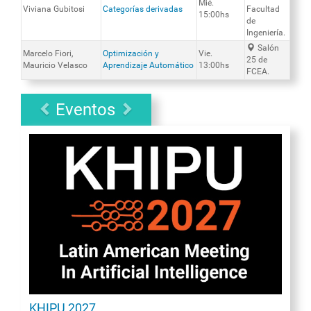
Mié.
Viviana Gubitosi
Categorías derivadas
Facultad
15:00hs
de
Ingeniería.
Salón
Marcelo Fiori,
Optimización y
Vie.
25 de
Mauricio Velasco
Aprendizaje Automático
13:00hs
FCEA.
Eventos
KHIPU 2027