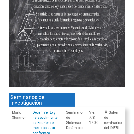
Seminarios de
investigación
Mario
Decaimiento y
Seminario
Vie.
Salón
Shannon
no-decaimiento
de
7/8 -
de
de Fourier de
Sistemas
17:30
seminarios
medidas auto-
Dinámicos
del IMERL
conformes