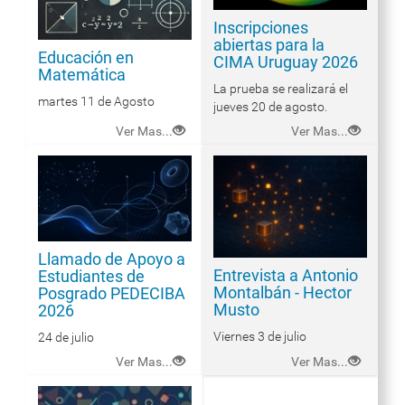
Inscripciones
abiertas para la
Educación en
CIMA Uruguay 2026
Matemática
La prueba se realizará el
martes 11 de Agosto
jueves 20 de agosto.
Ver Mas...
Ver Mas...
Llamado de Apoyo a
Entrevista a Antonio
Estudiantes de
Montalbán - Hector
Posgrado PEDECIBA
Musto
2026
Viernes 3 de julio
24 de julio
Ver Mas...
Ver Mas...