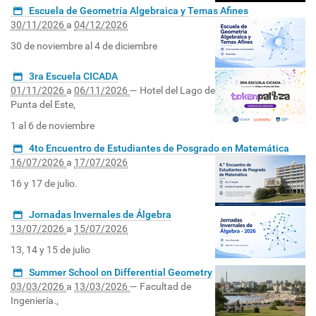
Escuela de Geometría Algebraica y Temas Afines
30/11/2026
a
04/12/2026
30 de noviembre al 4 de diciembre
3ra Escuela CICADA
01/11/2026
a
06/11/2026
—
Hotel del Lago de
Punta del Este
,
1 al 6 de noviembre
4to Encuentro de Estudiantes de Posgrado en Matemática
16/07/2026
a
17/07/2026
16 y 17 de julio.
Jornadas Invernales de Álgebra
13/07/2026
a
15/07/2026
13, 14 y 15 de julio
Summer School on Differential Geometry
03/03/2026
a
13/03/2026
—
Facultad de
Ingeniería.
,