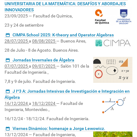
UNIVERSITARIA DE LA MATEMÁTICA: DESAFÍOS Y ABORDAJES
INNOVADORES
23/09/2025
—
Facultad de Química
,
23 y 24 de setiembre
CIMPA School 2025: K-theory and Operator Algebras
28/07/2025
a
08/08/2025
—
Buenos Aires
,
28 de Julio - 8 de Agosto. Buenos Aires.
Jornadas Invernales de Álgebra
07/07/2025
a
09/07/2025
—
Salón 101 de la
Facultad de Ingeniería.
,
7,8 y 9 de julio. Facultad de Ingeniería.
J I^3 A: Jornadas Intesivas de Investigación e Integración en
Álgebra
16/12/2024
a
18/12/2024
—
Facultad de
Ingenieria, Montevideo.
,
16/12/24 - 18/12/24. Facultad de Ingeniería.
Viernes Dinámico: homenaje a Jorge Lewowicz.
13/12/2024
—
Facultad de Ingenieria,