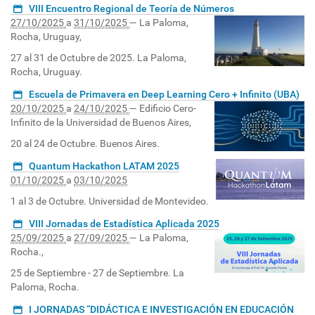
VIII Encuentro Regional de Teoría de Números
27/10/2025
a
31/10/2025
—
La Paloma,
Rocha, Uruguay
,
27 al 31 de Octubre de 2025. La Paloma,
Rocha, Uruguay.
Escuela de Primavera en Deep Learning Cero + Infinito (UBA)
20/10/2025
a
24/10/2025
—
Edificio Cero-
Infinito de la Universidad de Buenos Aires
,
20 al 24 de Octubre. Buenos Aires.
Quantum Hackathon LATAM 2025
01/10/2025
a
03/10/2025
1 al 3 de Octubre. Universidad de Montevideo.
VIII Jornadas de Estadística Aplicada 2025
25/09/2025
a
27/09/2025
—
La Paloma,
Rocha.
,
25 de Septiembre - 27 de Septiembre. La
Paloma, Rocha.
I JORNADAS “DIDÁCTICA E INVESTIGACIÓN EN EDUCACIÓN