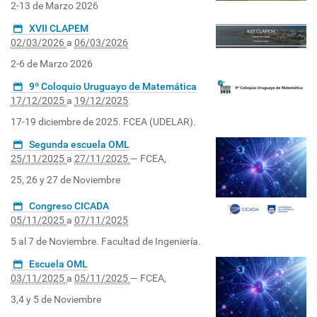
2-13 de Marzo 2026
XVII CLAPEM
02/03/2026
a
06/03/2026
2-6 de Marzo 2026
9º Coloquio Uruguayo de Matemática
17/12/2025
a
19/12/2025
17-19 diciembre de 2025. FCEA (UDELAR).
Segunda escuela OML
25/11/2025
a
27/11/2025
—
FCEA
,
25, 26 y 27 de Noviembre
Congreso CICADA
05/11/2025
a
07/11/2025
5 al 7 de Noviembre. Facultad de Ingeniería.
Escuela OML
03/11/2025
a
05/11/2025
—
FCEA
,
3,4 y 5 de Noviembre