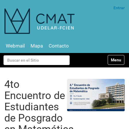
Entrar
Webmail
Mapa
Contacto
N
Buscar
Toggle na
a
v
Búsqueda Avanzada…
e
g
4to
a
c
Encuentro de
i
ó
Estudiantes
n
de Posgrado