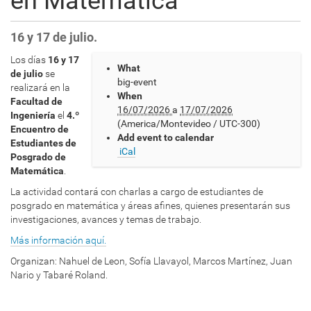
en Matemática
16 y 17 de julio.
h
Los días
16 y 17
What
t
de julio
se
big-event
t
realizará en la
When
p
Facultad de
16/07/2026
a
17/07/2026
s
Ingeniería
el
4.º
(America/Montevideo / UTC-300)
:
Encuentro de
Add event to calendar
/
Estudiantes de
iCal
/
Posgrado de
w
Matemática
.
w
La actividad contará con charlas a cargo de estudiantes de
w
posgrado en matemática y áreas afines, quienes presentarán sus
.
investigaciones, avances y temas de trabajo.
c
m
Más información aquí.
a
Organizan: Nahuel de Leon, Sofía Llavayol, Marcos Martínez, Juan
t
Nario y Tabaré Roland.
.
e
d