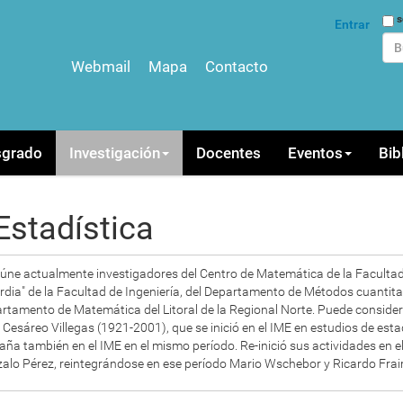
Bus
s
Entrar
Webmail
Mapa
Contacto
Bús
sgrado
Investigación
Docentes
Eventos
Bib
Estadística
eúne actualmente investigadores del Centro de Matemática de la Facultad 
dia" de la Facultad de Ingeniería, del Departamento de Métodos cuantitat
rtamento de Matemática del Litoral de la Regional Norte. Puede consider
r Cesáreo Villegas (1921-2001), que se inició en el IME en estudios de est
ña también en el IME en el mismo período. Re-inició sus actividades en el
nzalo Pérez, reintegrándose en ese período Mario Wschebor y Ricardo Fra