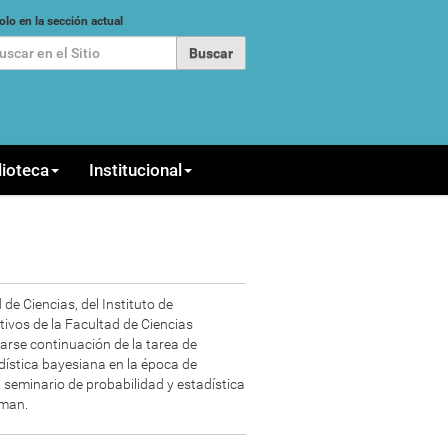
car
olo en la sección actual
queda Avanzada…
lioteca
Institucional
de Ciencias, del Instituto de
ivos de la Facultad de Ciencias
arse continuación de la tarea de
adística bayesiana en la época de
 seminario de probabilidad y estadística
iman.