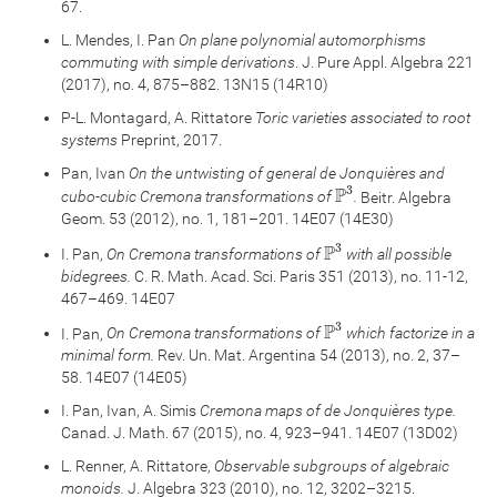
67.
L. Mendes, I. Pan
On plane polynomial automorphisms
commuting with simple derivations
. J. Pure Appl. Algebra 221
(2017), no. 4, 875–882. 13N15 (14R10)
P-L. Montagard, A. Rittatore
Toric varieties associated to root
systems
Preprint, 2017.
Pan, Ivan
On the untwisting of general de Jonquières and
P
3
3
P
cubo-cubic Cremona transformations of
.
Beitr. Algebra
Geom. 53 (2012), no. 1, 181–201. 14E07 (14E30)
P
3
3
P
I. Pan,
On Cremona transformations of
with all possible
bidegrees.
C. R. Math. Acad. Sci. Paris 351 (2013), no. 11-12,
467–469. 14E07
P
3
3
P
I. Pan,
On Cremona transformations of
which factorize in a
minimal form.
Rev. Un. Mat. Argentina 54 (2013), no. 2, 37–
58. 14E07 (14E05)
I. Pan, Ivan, A. Simis
Cremona maps of de Jonquières type.
Canad. J. Math. 67 (2015), no. 4, 923–941. 14E07 (13D02)
L. Renner, A. Rittatore,
Observable subgroups of algebraic
monoids.
J. Algebra 323 (2010), no. 12, 3202–3215.