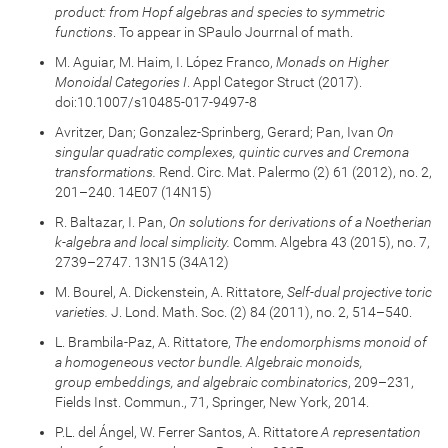
product: from Hopf algebras and species to symmetric
functions
. To appear in SPaulo Jourrnal of math.
M. Aguiar, M. Haim, I. López Franco,
Monads on Higher
Monoidal Categories I
. Appl Categor Struct (2017).
doi:10.1007/s10485-017-9497-8
Avritzer, Dan; Gonzalez-Sprinberg, Gerard; Pan, Ivan
On
singular quadratic complexes, quintic curves and Cremona
transformations.
Rend. Circ. Mat. Palermo (2) 61 (2012), no. 2,
201–240. 14E07 (14N15)
R. Baltazar, I. Pan,
On solutions for derivations of a Noetherian
k-algebra and local simplicity.
Comm. Algebra 43 (2015), no. 7,
2739–2747. 13N15 (34A12)
M. Bourel, A. Dickenstein, A. Rittatore,
Self-dual projective toric
varieties.
J. Lond. Math. Soc. (2) 84 (2011), no. 2, 514–540.
L. Brambila-Paz, A. Rittatore,
The endomorphisms monoid of
a homogeneous vector bundle. Algebraic monoids,
group
embeddings, and algebraic combinatorics
, 209–231,
Fields Inst. Commun., 71, Springer, New York, 2014.
P.L. del Ángel, W. Ferrer Santos, A. Rittatore
A representation