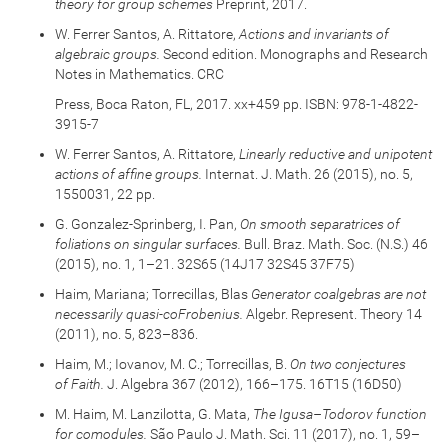
theory for group schemes
Preprint, 2017.
W. Ferrer Santos, A. Rittatore,
Actions and invariants of
algebraic groups.
Second edition. Monographs and Research
Notes in Mathematics. CRC
Press, Boca Raton, FL, 2017. xx+459 pp. ISBN: 978-1-4822-
3915-7
W. Ferrer Santos, A. Rittatore,
Linearly reductive and unipotent
actions of affine groups.
Internat. J. Math. 26 (2015), no. 5,
1550031, 22 pp.
G. Gonzalez-Sprinberg, I. Pan,
On smooth separatrices of
foliations on singular surfaces.
Bull. Braz. Math. Soc. (N.S.) 46
(2015), no. 1, 1–21. 32S65 (14J17 32S45 37F75)
Haim, Mariana; Torrecillas, Blas
Generator coalgebras are not
necessarily quasi-coFrobenius.
Algebr. Represent. Theory 14
(2011), no. 5, 823–836.
Haim, M.; Iovanov, M. C.; Torrecillas, B.
On two conjectures
of Faith.
J. Algebra 367 (2012), 166–175. 16T15 (16D50)
M. Haim, M. Lanzilotta, G. Mata,
The Igusa–Todorov function
for comodules.
São Paulo J. Math. Sci. 11 (2017), no. 1, 59–