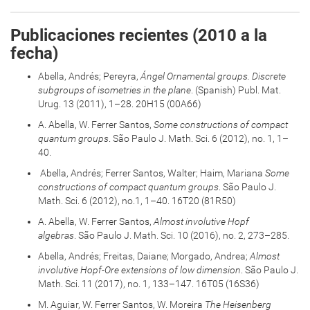
Publicaciones recientes (2010 a la
fecha)
Abella, Andrés; Pereyra,
Ángel Ornamental groups. Discrete
subgroups
of isometries in the plane
. (Spanish) Publ. Mat.
Urug. 13 (2011), 1–28. 20H15 (00A66)
A. Abella, W. Ferrer Santos,
Some constructions of compact
quantum groups
. São Paulo J. Math. Sci. 6 (2012), no. 1, 1–
40.
Abella, Andrés; Ferrer Santos, Walter; Haim, Mariana
Some
constructions of compact quantum groups
. São Paulo J.
Math. Sci. 6 (2012), no.1, 1–40. 16T20 (81R50)
A. Abella, W. Ferrer Santos,
Almost involutive Hopf
algebras
. São Paulo J. Math. Sci. 10 (2016), no. 2, 273–285.
Abella, Andrés; Freitas, Daiane; Morgado, Andrea;
Almost
involutive
Hopf-Ore extensions of low dimension
. São Paulo J.
Math. Sci. 11 (2017), no. 1, 133–147. 16T05 (16S36)
M. Aguiar, W. Ferrer Santos, W. Moreira
The Heisenberg