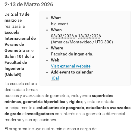
2-13 de Marzo 2026
h
Del
2 al 13 de
What
t
marzo
se
big-event
t
realizará la
When
p
Escuela
03/03/2026
a
13/03/2026
s
Internacional de
(America/Montevideo / UTC-300)
:
Verano de
Where
/
Geometría
en el
Facultad de Ingeniería.
/
Salón 101 de la
Web
w
Facultad de
Visit external website
w
Ingeniería
Add event to calendar
w
(UdelaR)
.
iCal
.
La escuela estará
c
dedicada a temas
m
básicos y avanzados de geometría, incluyendo
superficies
a
mínimas
,
geometría hiperbólica
y
rigidez
, y está orientada
t
principalmente a
estudiantes de posgrado
,
estudiantes avanzados
.
de grado
e
investigadores
con interés en la geometría diferencial
e
moderna y sus aplicaciones.
d
u
El programa incluye cuatro minicursos a cargo de:
.