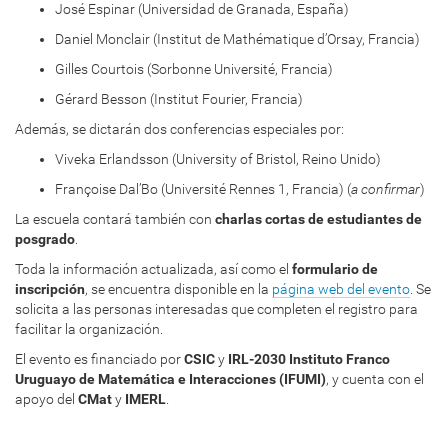
José Espinar (Universidad de Granada, España)
u
y
Daniel Monclair (Institut de Mathématique d’Orsay, Francia)
/
Gilles Courtois (Sorbonne Université, Francia)
e
v
Gérard Besson (Institut Fourier, Francia)
e
Además, se dictarán dos conferencias especiales por:
n
t
Viveka Erlandsson (University of Bristol, Reino Unido)
o
Françoise Dal’Bo (Université Rennes 1, Francia) (
a confirmar
)
s
/
La escuela contará también con
charlas cortas de estudiantes de
s
posgrado
.
u
Toda la información actualizada, así como el
formulario de
m
inscripción
, se encuentra disponible en la
página web del evento
. Se
m
solicita a las personas interesadas que completen el registro para
e
facilitar la organización.
r
-
El evento es financiado por
CSIC
y
IRL-2030 Instituto Franco
s
Uruguayo de Matemática e Interacciones (IFUMI)
, y cuenta con el
c
apoyo del
CMat
y
IMERL
.
h
o