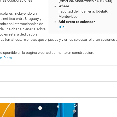
n las colaboraciones
(America/Montevideo / UTC-300)
Where
Facultad de Ingeniería, UdelaR,
ocolares, incluyendo un
Montevideo.
 científica entre Uruguay y
Add event to calendar
nstitutos Internacionales de
iCal
 de una charla plenaria sobre
coles estará dedicado a
ejes temáticos, mientras que el jueves y viernes se desarrollarán sesiones
 disponible en la página web, actualmente en construcción:
el
Plata