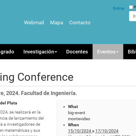
Bus
s
Entrar
Webmail
Mapa
Contacto
Bús
sgrado
Investigación
Docentes
Eventos
Bib
ing Conference
, 2024. Facultad de Ingeniería.
del Plata
What
024, se realizará en la
big-event
encia de lanzamiento del
montevideo
rá a investigadores de
When
 en matemáticas y sus
15/10/2024
a
17/10/2024