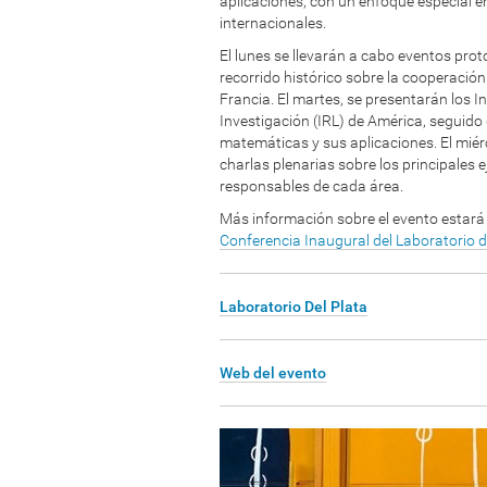
aplicaciones, con un enfoque especial e
/
internacionales.
/
w
El lunes se llevarán a cabo eventos prot
w
recorrido histórico sobre la cooperación
w
Francia. El martes, se presentarán los I
.
Investigación (IRL) de América, seguido
c
matemáticas y sus aplicaciones. El miér
m
charlas plenarias sobre los principales 
a
responsables de cada área.
t
Más información sobre el evento estará
.
Conferencia
Inaugural
del
Laboratorio
d
e
d
u
Laboratorio Del Plata
.
u
y
Web del evento
/
e
v
e
n