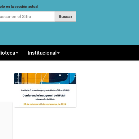
car
olo en la sección actual
queda Avanzada…
lioteca
Institucional