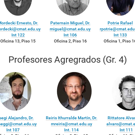
ordecki Ernesto, Dr.
Paternain Miguel, Dr.
Potrie Rafael
rdecki@cmat.edu.uy
miguel@cmat.edu.uy
rpotrie@cmat.edu
Int 122
Int 106
Int 133
Oficina 13, Piso 15
Oficina 2, Piso 16
Oficina 1, Piso 1
Profesores Agregrados (Gr. 4)
egi Alejandro, Dr.
Reiris Ithurralde Martín, Dr.
Rittatore Alvar
seggi@cmat.edu.uy
mreiris@cmat.edu.uy
alvaro@cmat.e
Int 107
Int. 114
Int 111