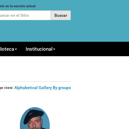
car
olo en la sección actual
queda Avanzada…
lioteca
Institucional
e view:
Alphabetical
Gallery
By groups