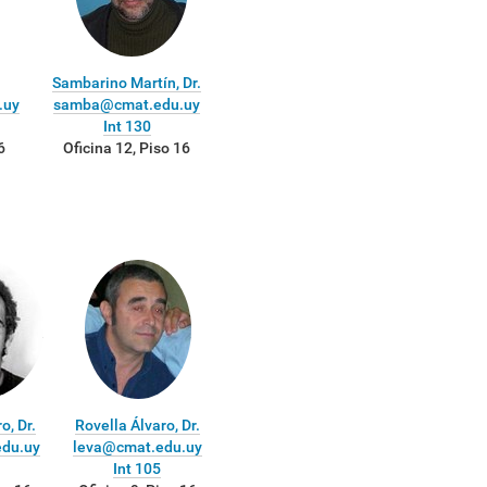
Sambarino Martín, Dr.
.uy
samba@cmat.edu.uy
Int 130
6
Oficina 12, Piso 16
o, Dr.
Rovella Álvaro, Dr.
du.uy
leva@cmat.edu.uy
Int 105