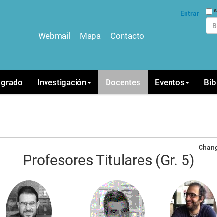
Bus
s
Entrar
Webmail
Mapa
Contacto
Bús
sgrado
Investigación
Docentes
Eventos
Bib
Chang
Profesores Titulares (Gr. 5)