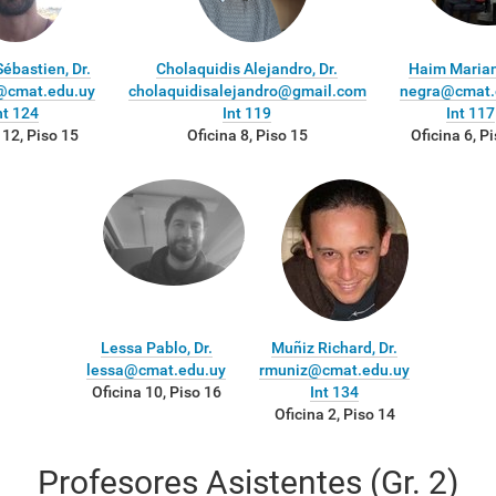
ébastien, Dr.
Cholaquidis Alejandro, Dr.
Haim Marian
@cmat.edu.uy
cholaquidisalejandro@gmail.com
negra@cmat.
nt 124
Int 119
Int 117
 12, Piso 15
Oficina 8, Piso 15
Oficina 6, P
Lessa Pablo, Dr.
Muñiz Richard, Dr.
lessa@cmat.edu.uy
rmuniz@cmat.edu.uy
Oficina 10, Piso 16
Int 134
Oficina 2, Piso 14
Profesores Asistentes (Gr. 2)