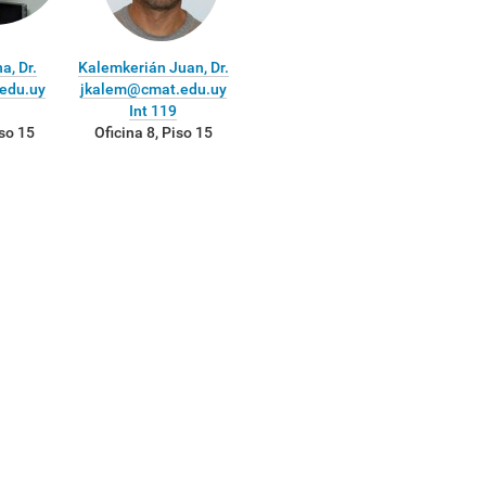
a, Dr.
Kalemkerián Juan, Dr.
edu.uy
jkalem@cmat.edu.uy
Int 119
iso 15
Oficina 8, Piso 15