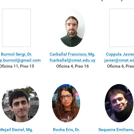
Burniol Sergi, Dr.
Carballal Francisco, Mg.
Coppola Javier,
gi.burniol@gmail.com
fcarballal@cmat.edu.uy
javier@cmat.e
Oficina 11, Piso 15
Oficina 4, Piso 16
Oficina 6, Pis
Mejail Daniel, Mg.
Rocha Eris, Dr.
Sequeira Emiliano,