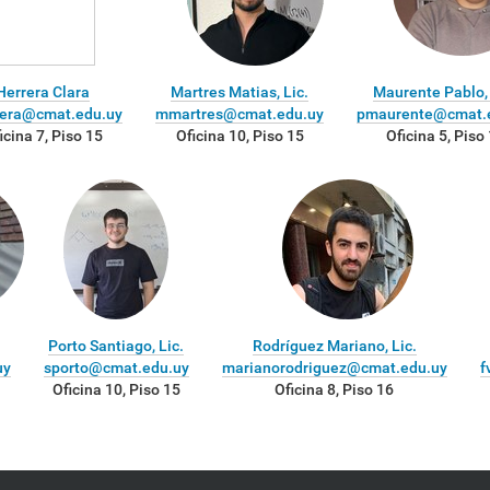
Herrera Clara
Martres Matias, Lic.
Maurente Pablo,
rera@cmat.edu.uy
mmartres@cmat.edu.uy
pmaurente@cmat.
icina 7, Piso 15
Oficina 10, Piso 15
Oficina 5, Piso
Porto Santiago, Lic.
Rodríguez Mariano, Lic.
uy
sporto@cmat.edu.uy
marianorodriguez@cmat.edu.uy
f
Oficina 10, Piso 15
Oficina 8, Piso 16