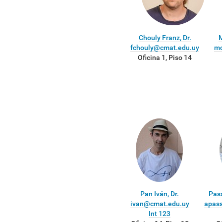
Chouly Franz, Dr.
M
fchouly@cmat.edu.uy
mo
Oficina 1, Piso 14
Pan Iván, Dr.
Pass
ivan@cmat.edu.uy
apas
Int 123