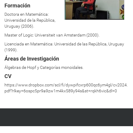
Formación
Doctora en Matemática:
Universidad de la República,
Uruguay (2006).
Master of Logic: Universiteit van Amsterdam (2000).
Licenciada en Matemática: Universidad de las República, Uruguay
(1999).
Áreas de Investigación
Álgebras de Hopf y Categorías monoidales.
CV
https://www.dropbox.com/scl/fi/dywpifcxrp600qc6ym4gl/cv2024.
pdf?rlkey=6ospc5pr9a9zw1m4kx589y94s&st=rqkh6vic&dl=0