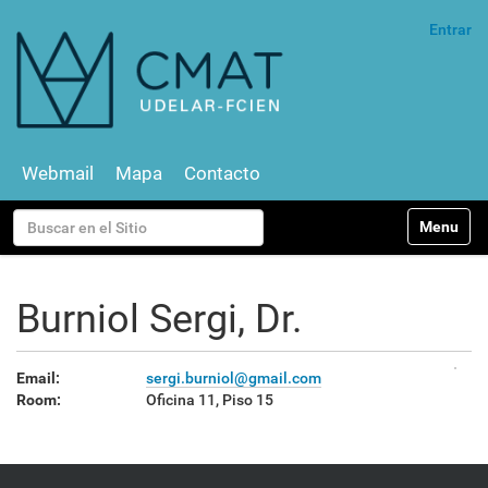
Entrar
Webmail
Mapa
Contacto
N
Buscar
Toggle na
a
v
Búsqueda Avanzada…
e
g
Burniol Sergi, Dr.
a
c
i
Email:
sergi.burniol@gmail.com
ó
Room:
Oficina 11, Piso 15
n