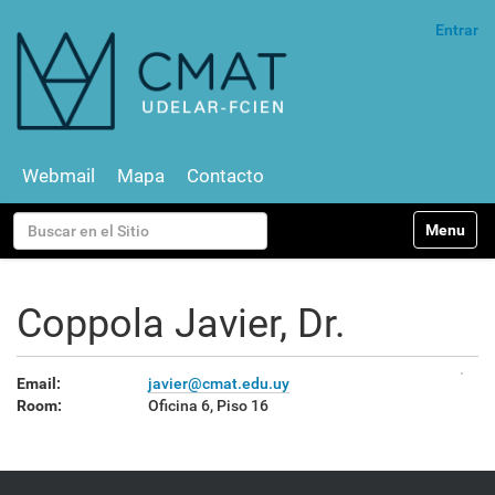
Entrar
Webmail
Mapa
Contacto
N
Buscar
Toggle na
a
v
Búsqueda Avanzada…
e
g
Coppola Javier, Dr.
a
c
i
Email:
javier@cmat.edu.uy
ó
Room:
Oficina 6, Piso 16
n