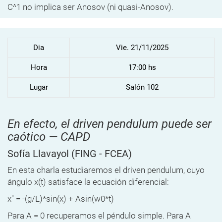
C^1 no implica ser Anosov (ni quasi-Anosov).
Dia
Vie. 21/11/2025
Hora
17:00 hs
Lugar
Salón 102
En efecto, el driven pendulum puede ser
caótico — CAPD
Sofía Llavayol
(FING - FCEA)
En esta charla estudiaremos el driven pendulum, cuyo
ángulo x(t) satisface la ecuación diferencial:
x'' = -(g/L)*sin(x) + Asin(w0*t)
Para A = 0 recuperamos el péndulo simple. Para A