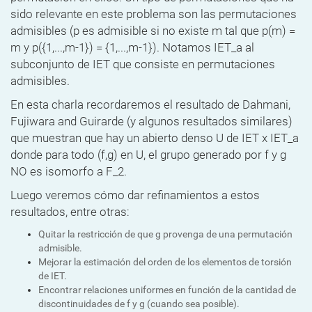
sido relevante en este problema son las permutaciones
admisibles (p es admisible si no existe m tal que p(m) =
m y p({1,...,m-1}) = {1,...,m-1}). Notamos IET_a al
subconjunto de IET que consiste en permutaciones
admisibles.
En esta charla recordaremos el resultado de Dahmani,
Fujiwara and Guirarde (y algunos resultados similares)
que muestran que hay un abierto denso U de IET x IET_a
donde para todo (f,g) en U, el grupo generado por f y g
NO es isomorfo a F_2.
Luego veremos cómo dar refinamientos a estos
resultados, entre otras:
Quitar la restricción de que g provenga de una permutación
admisible.
Mejorar la estimación del orden de los elementos de torsión
de IET.
Encontrar relaciones uniformes en función de la cantidad de
discontinuidades de f y g (cuando sea posible).