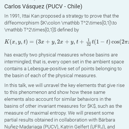
Carlos Vásquez
(PUCV - Chile)
In 1991, Ittai Kan proposed a strategy to prove that the
diffeomorphism $K\colon \mathbb T^2\times[0,1]\to
\mathbb T^2\times[0,1]$ defined by
K
(
x
,
y
,
t
)
=
(
3
x
+
y
,
2
x
+
y
,
t
+
1
32
t
(
1
−
t
)
cos
(
2
π
x
)
)
1
(
,
,
)
=
(
3
+
,
2
+
,
+
(
1
−
)
cos
(
2
K
x
y
t
x
y
x
y
t
t
t
π
32
has exactly two physical measures whose basins are
intermingled; that is, every open set in the ambient space
contains a Lebesgue-positive set of points belonging to
the basin of each of the physical measures.
In this talk, we will unravel the key elements that give rise
to this phenomenon and show how these same
elements also account for similar behaviors in the
basins of other invariant measures for $K$, such as the
measure of maximal entropy. We will present some
partial results obtained in collaboration with Bárbara
Nuñez-Madariaga (PUCV), Katrin Gelfert (UFRJ), and