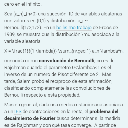
cero en el infinito.
Sea (a_n)_{n>0} una sucesión IID de variables aleatorias
con valores en {0,1} y distribución
a_i ~
Bernoulli(1/2,1/2)
.
En un
bellísimo trabajo
de Erdos de
1939
, se muestra que la distribución \mu asociada a la
variable aleatoria
X = \frac{1}{(1-\lambda)} \sum_{n\geq 1} a_n \lambda^n,
conocida como
convolución de Bernoulli
,
no es de
Rajchman cuando el parámetro 0<\lambda<1 es el
inverso de un número de Pisot diferente de 2.
Más
tarde, Salem probó el recíproco de esta afirmación,
clasificando completamente las convoluciones de
Bernoulli respecto a esta propiedad.
Más en general, dada una medida estacionaria asociada
a un
IFS
de contracciones en la recta, el
problema del
decaimiento de Fourier
busca determinar si la medida
es de Rajchman y con qué tasa converge
.
A partir de