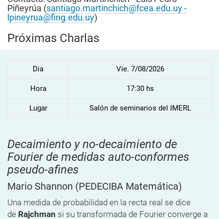
Piñeyrúa
(
santiago.martinchich@fcea.edu.uy -
lpineyrua@fing.edu.uy
)
Próximas Charlas
Dia
Vie. 7/08/2026
Hora
17:30 hs
Lugar
Salón de seminarios del IMERL
Decaimiento y no-decaimiento de
Fourier de medidas auto-conformes
pseudo-afines
Mario Shannon
(PEDECIBA Matemática)
Una medida de probabilidad en la recta real se dice
de
Rajchman
si su transformada de Fourier converge a