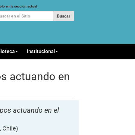
car
olo en la sección actual
queda Avanzada…
lioteca
Institucional
os actuando en
upos actuando en el
 Chile)