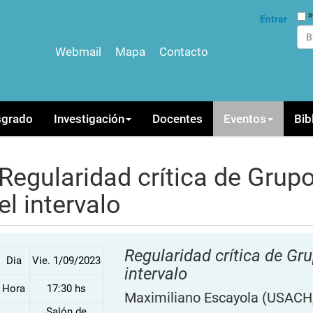
Bus
s
Entrar
Webmail
Mapa
Contacto
Bús
sgrado
Investigación
Docentes
Eventos
Bib
Regularidad crítica de Grup
el intervalo
Regularidad crítica de Gr
Dia
Vie. 1/09/2023
intervalo
Hora
17:30 hs
Maximiliano Escayola
(USACH,
Salón de