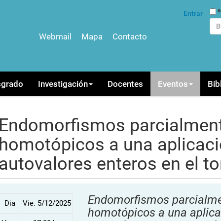
Bus
s
Entrar
Webmail
Mapa
Contacto
Bús
sgrado
Investigación
Docentes
Eventos
Bib
Endomorfismos parcialment
homotópicos a una aplicació
autovalores enteros en el to
Endomorfismos parcialme
Dia
Vie. 5/12/2025
homotópicos a una aplicac