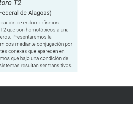
toro T2
Federal de Alagoas)
ificación de endomorfismos
ro T2 que son homotópicos a una
nteros. Presentaremos la
námicos mediante conjugación por
tes conexas que aparecen en
emos que bajo una condición de
istemas resultan ser transitivos.