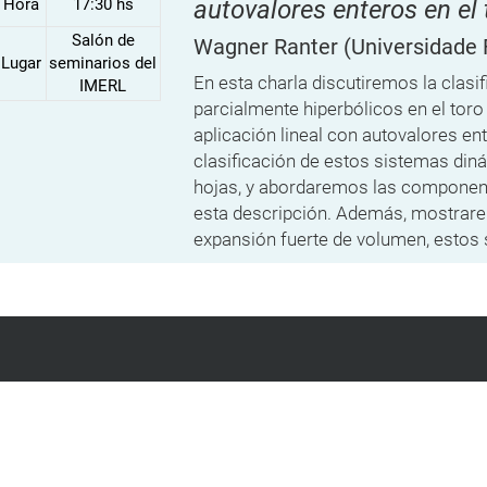
Hora
17:30 hs
autovalores enteros en el 
Salón de
Wagner Ranter
(Universidade 
Lugar
seminarios del
En esta charla discutiremos la clas
IMERL
parcialmente hiperbólicos en el to
aplicación lineal con autovalores e
clasificación de estos sistemas di
hojas, y abordaremos las componen
esta descripción. Además, mostrar
expansión fuerte de volumen, estos s