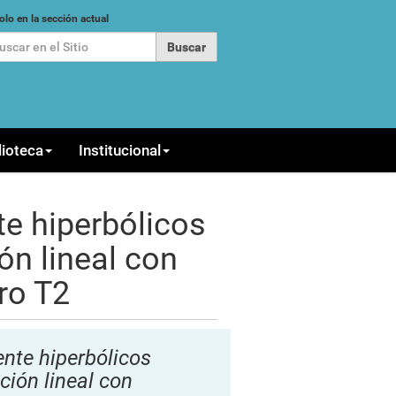
car
olo en la sección actual
queda Avanzada…
lioteca
Institucional
e hiperbólicos
n lineal con
ro T2
nte hiperbólicos
ión lineal con