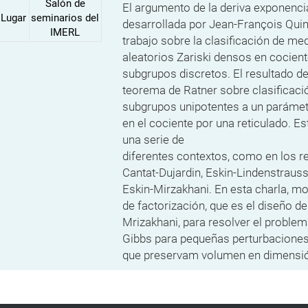
Salón de
El argumento de la deriva exponenci
Lugar
seminarios del
desarrollada
por Jean-François Quin
IMERL
trabajo sobre la clasificación de
med
aleatorios Zariski densos en cocient
subgrupos discretos. El resultado de
teorema de Ratner sobre
clasificac
subgrupos unipotentes a un parámet
en el cociente por una reticulado. E
una serie de
diferentes contextos, como en los r
Cantat-Dujardin, Eskin-Lindenstrauss
Eskin-Mirzakhani. En esta charla, m
de factorización, que es el diseño d
Mrizakhani, para resolver el problem
Gibbs para pequeñas perturbacione
que preservam volumen en
dimensió