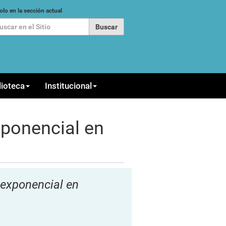
car
olo en la sección actual
queda Avanzada…
lioteca
Institucional
xponencial en
 exponencial en