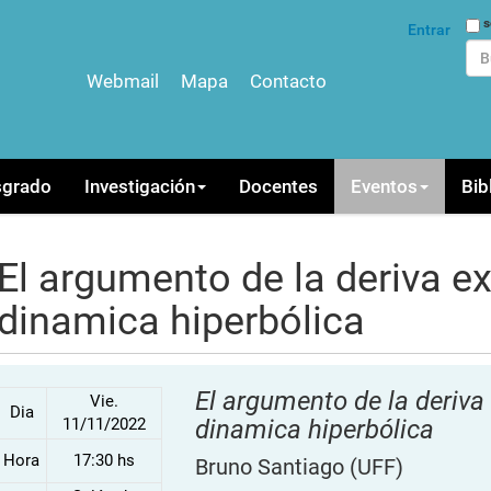
Bus
s
Entrar
Webmail
Mapa
Contacto
Bús
sgrado
Investigación
Docentes
Eventos
Bib
El argumento de la deriva e
dinamica hiperbólica
El argumento de la deriva
Vie.
Dia
11/11/2022
dinamica hiperbólica
Hora
17:30 hs
Bruno Santiago
(UFF)