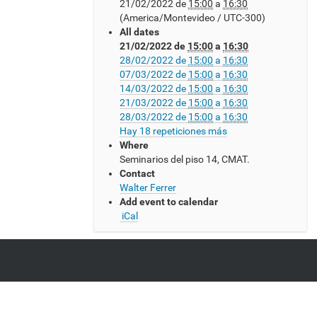
21/02/2022
de
15:00
a
16:30
t
(America/Montevideo / UTC-300)
p
All dates
s
21/02/2022
de
15:00
a
16:30
:
28/02/2022
de
15:00
a
16:30
/
07/03/2022
de
15:00
a
16:30
/
14/03/2022
de
15:00
a
16:30
w
21/03/2022
de
15:00
a
16:30
w
28/03/2022
de
15:00
a
16:30
w
Hay 18 repeticiones más
.
Where
c
Seminarios del piso 14, CMAT.
m
Contact
a
Walter Ferrer
t
Add event to calendar
.
iCal
e
d
u
.
u
y
/