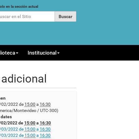
car
olo en la sección actual
queda Avanzada…
lioteca
Institucional
 adicional
en
/02/2022
de
15:00
a
16:30
merica/Montevideo / UTC-300)
l dates
/02/2022
de
15:00
a
16:30
/03/2022
de
15:00
a
16:30
/03/2022
de
15:00
a
16:30