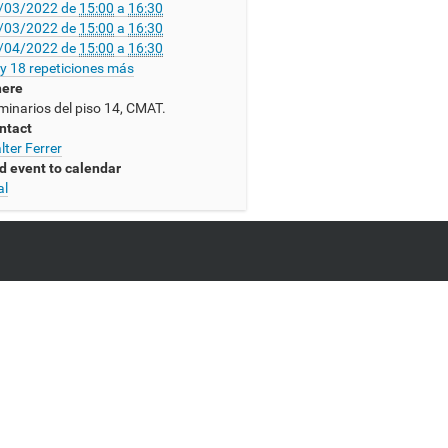
/03/2022
de
15:00
a
16:30
/03/2022
de
15:00
a
16:30
/04/2022
de
15:00
a
16:30
y 18 repeticiones más
ere
minarios del piso 14, CMAT.
ntact
lter Ferrer
d event to calendar
al