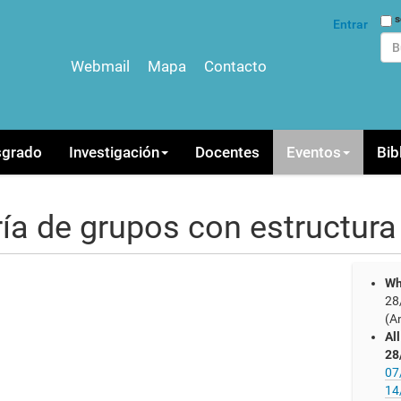
Bus
s
Entrar
Webmail
Mapa
Contacto
Bús
sgrado
Investigación
Docentes
Eventos
Bib
ía de grupos con estructura
Wh
28
(A
Al
28
07
14