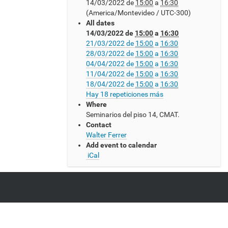
14/03/2022
de
15:00
a
16:30
t
(America/Montevideo / UTC-300)
p
All dates
s
14/03/2022
de
15:00
a
16:30
:
21/03/2022
de
15:00
a
16:30
/
28/03/2022
de
15:00
a
16:30
/
04/04/2022
de
15:00
a
16:30
w
11/04/2022
de
15:00
a
16:30
w
18/04/2022
de
15:00
a
16:30
w
Hay 18 repeticiones más
.
Where
c
Seminarios del piso 14, CMAT.
m
Contact
a
Walter Ferrer
t
Add event to calendar
.
iCal
e
d
u
.
u
y
/