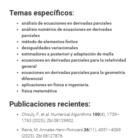
Temas específicos
:
análisis de ecuaciones en derivadas parciales
análisis numérico de ecuaciones en derivadas
parciales
método
de elementos finitos
desigualdades variacionales
estimadores a posteriori y adaptación de malla
ecuaciones en derivadas parciales para la relatividad
general
ecuaciones en derivadas parciales para la geometría
diferencial
aplicaciones en física e ingeniería.
física matemática
Publicaciones recientes:
Chouly, F., et al.
Numerical Algorithms
100
(4), 1739–
1763 (2025); Zbl 08129902.
Reiris, M.
Annales Henri Poincaré
26
(11), 4051–4069
(2025); Zbl 08127876.