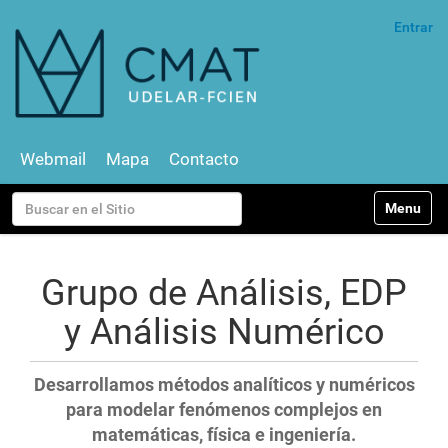
Entrar
Webmail
Mapa
Contacto
N
Buscar
Toggle na
a
v
Búsqueda Avanzada…
e
g
Grupo de Análisis, EDP
a
c
y Análisis Numérico
i
ó
n
Desarrollamos métodos analíticos y numéricos
para modelar fenómenos complejos en
matemáticas, física e ingeniería.