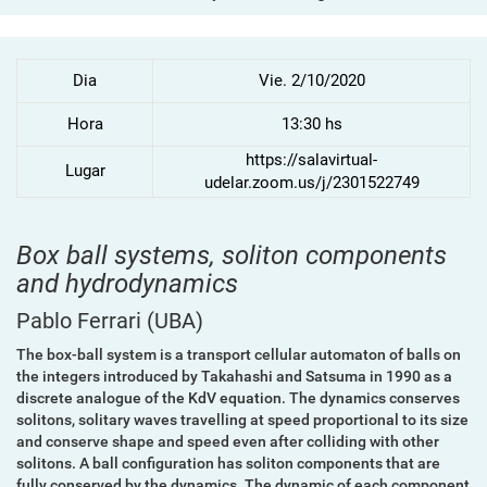
Dia
Vie. 2/10/2020
Hora
13:30 hs
https://salavirtual-
Lugar
udelar.zoom.us/j/2301522749
Box ball systems, soliton components
and hydrodynamics
Pablo Ferrari
(UBA)
The
box
-ball system is a transport cellular automaton of balls on
the integers introduced by Takahashi and Satsuma in 1990 as a
discrete analogue of the KdV equation. The dynamics conserves
solitons, solitary waves travelling at speed proportional to its size
and conserve shape and speed even after colliding with other
solitons. A ball configuration has soliton components that are
fully conserved by the dynamics. The dynamic of each component