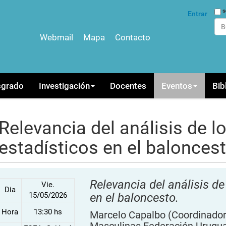
Bus
s
Entrar
Webmail
Mapa
Contacto
Bús
sgrado
Investigación
Docentes
Eventos
Bib
Relevancia del análisis de l
estadísticos en el baloncest
Relevancia del análisis de
Vie.
Dia
15/05/2026
en el baloncesto.
Hora
13:30 hs
Marcelo Capalbo
(Coordinador
Masculinas Federación Urugua