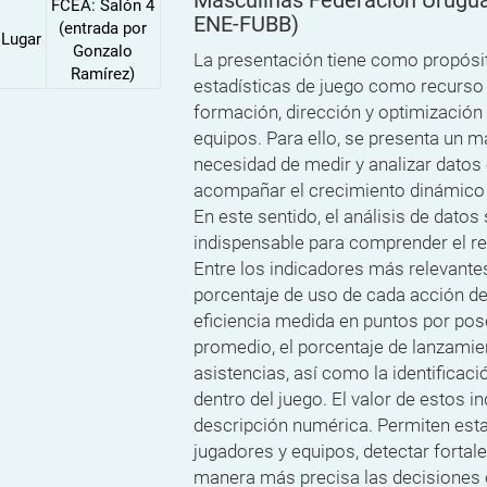
FCEA: Salón 4
ENE-FUBB)
(entrada por
Lugar
Gonzalo
La presentación tiene como propósit
Ramírez)
estadísticas de juego como recurso 
formación, dirección y optimización
equipos. Para ello, se presenta un 
necesidad de medir y analizar datos c
acompañar el crecimiento dinámico
En este sentido, el análisis de dato
indispensable para comprender el ren
Entre los indicadores más relevant
porcentaje de uso de cada acción de
eficiencia medida en puntos por pos
promedio, el porcentaje de lanzamien
asistencias, así como la identificac
dentro del juego. El valor de estos i
descripción numérica. Permiten est
jugadores y equipos, detectar fortale
manera más precisa las decisiones e