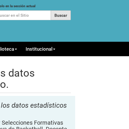
car
olo en la sección actual
queda Avanzada…
lioteca
Institucional
os datos
o.
 los datos estadísticos
 Selecciones Formativas
ya de Basketball. Docente