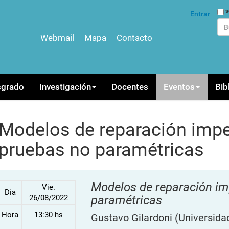
Bus
s
Entrar
Webmail
Mapa
Contacto
Bús
sgrado
Investigación
Docentes
Eventos
Bib
Modelos de reparación impe
pruebas no paramétricas
Modelos de reparación im
Vie.
Dia
26/08/2022
paramétricas
Hora
13:30 hs
Gustavo Gilardoni
(Universidad