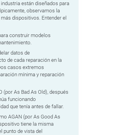
 industria están diseñados para
Típicamente, observamos la
o más dispositivos. Entender el
 para construir modelos
 mantenimiento.
elar datos de
cto de cada reparación en la
. Dos casos extremos
eparación mínima y reparación
O (por As Bad As Old), después
tinúa funcionando
ad que tenía antes de fallar.
como AGAN (por As Good As
spositivo tiene la misma
l punto de vista del