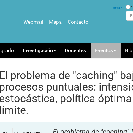
Bus
s
Entrar
Webmail
Mapa
Contacto
Bús
sgrado
Investigación
Docentes
Eventos
Bib
El problema de "caching" baj
procesos puntuales: intens
estocástica, política óptim
límite.
El problema de "caching" 