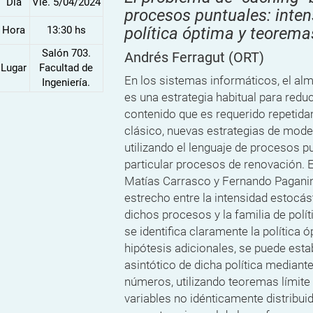
Dia
Vie. 5/04/2024
procesos puntuales: inten
Hora
13:30 hs
política óptima y teoremas
Salón 703.
Andrés Ferragut
(ORT)
Lugar
Facultad de
En los sistemas informáticos, el al
Ingeniería.
es una estrategia habitual para reduc
contenido que es requerido repetida
clásico, nuevas estrategias de mod
utilizando el lenguaje de procesos pu
particular procesos de renovación. E
Matías Carrasco y Fernando Paganin
estrecho entre la intensidad estocás
dichos procesos y la familia de polí
se identifica claramente la política
hipótesis adicionales, se puede est
asintótico de dicha política median
números, utilizando teoremas límite
variables no idénticamente distribuid