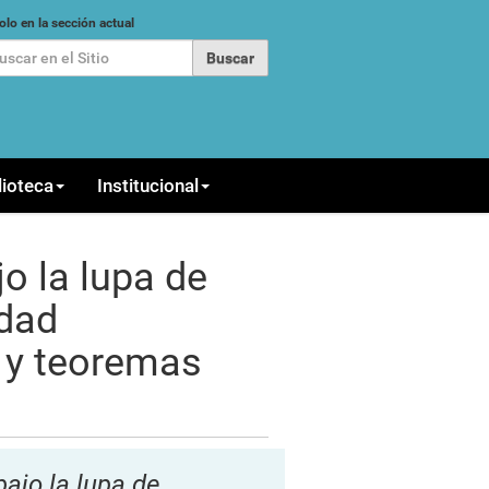
car
olo en la sección actual
queda Avanzada…
lioteca
Institucional
o la lupa de
idad
a y teoremas
bajo la lupa de