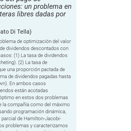
icciones: un problema en
eras libres dadas por
ato Di Tella)
roblema de optimización del valor
de dividendos descontados con
casos: (1) La tasa de dividendos
eting). (2) La tasa de
que una proporción pactada de
xima de dividendos pagadas hasta
wn). En ambos casos
dendos están acotadas
r óptimo en estos dos problemas
 de la compañía como del máximo
 Usando programación dinámica,
 parcial de Hamilton-Jacobi-
tos problemas y caracterizamos