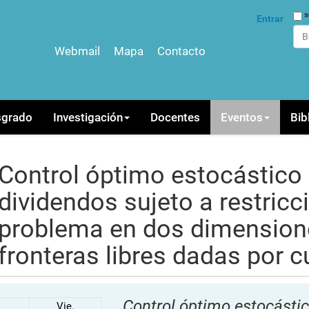
Bus
s
Entrar
Webmail
Mapa
Contacto
Bús
sgrado
Investigación
Docentes
Eventos
Bib
Control óptimo estocástico
dividendos sujeto a restricc
problema en dos dimension
fronteras libres dadas por c
Control óptimo estocástic
Vie.