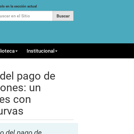
car
olo en la sección actual
queda Avanzada…
lioteca
Institucional
 del pago de
iones: un
es con
urvas
o del pago de