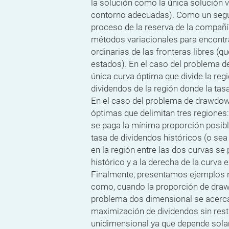
la solución como la única solución 
contorno adecuadas). Como un segu
proceso de la reserva de la compañ
métodos variacionales para encontra
ordinarias de las fronteras libres (q
estados). En el caso del problema d
única curva óptima que divide la reg
dividendos de la región donde la tas
En el caso del problema de drawdo
óptimas que delimitan tres regiones: 
se paga la mínima proporción posibl
tasa de dividendos históricos (o sea
en la región entre las dos curvas s
histórico y a la derecha de la curva 
Finalmente, presentamos ejemplos
como, cuando la proporción de draw
problema dos dimensional se acerca
maximización de dividendos sin rest
unidimensional ya que depende solam