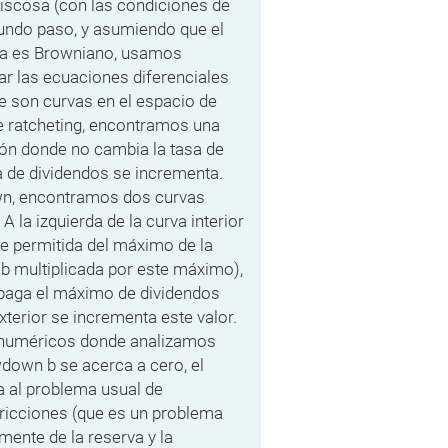
viscosa (con las condiciones de
ndo paso, y asumiendo que el
ía es Browniano, usamos
r las ecuaciones diferenciales
ue son curvas en el espacio de
e ratcheting, encontramos una
ión donde no cambia la tasa de
a de dividendos se incrementa.
wn, encontramos dos curvas
A la izquierda de la curva interior
e permitida del máximo de la
 b multiplicada por este máximo),
e paga el máximo de dividendos
exterior se incrementa este valor.
 numéricos donde analizamos
down b se acerca a cero, el
 al problema usual de
ricciones (que es un problema
ente de la reserva y la