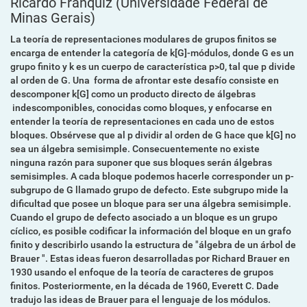
Ricardo Franquiz
(Universidade Federal de
Minas Gerais)
La teoría de representaciones modulares de grupos finitos se
encarga de entender la categoría de k[G]-módulos, donde G es un
grupo finito y k es un cuerpo de característica p>0, tal que p divide
al orden de G. Una forma de afrontar este desafío consiste en
descomponer k[G] como un producto directo de álgebras
indescomponibles, conocidas como bloques, y enfocarse en
entender la teoría de representaciones en cada uno de estos
bloques. Obsérvese que al p dividir al orden de G hace que k[G] no
sea un álgebra semisimple. Consecuentemente no existe
ninguna razón para suponer que sus bloques serán álgebras
semisimples. A cada bloque podemos hacerle corresponder un p-
subgrupo de G llamado grupo de defecto. Este subgrupo mide la
dificultad que posee un bloque para ser una álgebra semisimple.
Cuando el grupo de defecto asociado a un bloque es un grupo
cíclico, es posible codificar la información del bloque en un grafo
finito y describirlo usando la estructura de "álgebra de un árbol de
Brauer ". Estas ideas fueron desarrolladas por Richard Brauer en
1930 usando el enfoque de la teoría de caracteres de grupos
finitos. Posteriormente, en la década de 1960, Everett C. Dade
tradujo las ideas de Brauer para el lenguaje de los módulos.