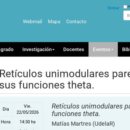
Bus
s
Entrar
Webmail
Mapa
Contacto
Bús
sgrado
Investigación
Docentes
Eventos
Bib
Retículos unimodulares pare
sus funciones theta.
Retículos unimodulares pa
Vie.
Dia
22/05/2026
funciones theta.
Hora
14:30 hs
Matías Martres
(UdelaR)