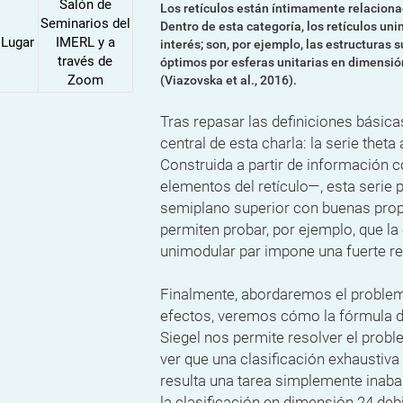
Salón de
Los retículos están íntimamente relaciona
Seminarios del
Dentro de esta categoría, los retículos un
Lugar
IMERL y a
interés; son, por ejemplo, las estructura
través de
óptimos por esferas unitarias en dimensió
Zoom
(Viazovska et al., 2016).
Tras repasar las definiciones básic
central de esta charla: la serie theta
Construida a partir de información 
elementos del retículo—, esta serie p
semiplano superior con buenas prop
permiten probar, por ejemplo, que la 
unimodular par impone una fuerte re
Finalmente, abordaremos el problema
efectos, veremos cómo la fórmula 
Siegel nos permite resolver el prob
ver que una clasificación exhaustiv
resulta una tarea simplemente inab
la clasificación en dimensión 24 deb