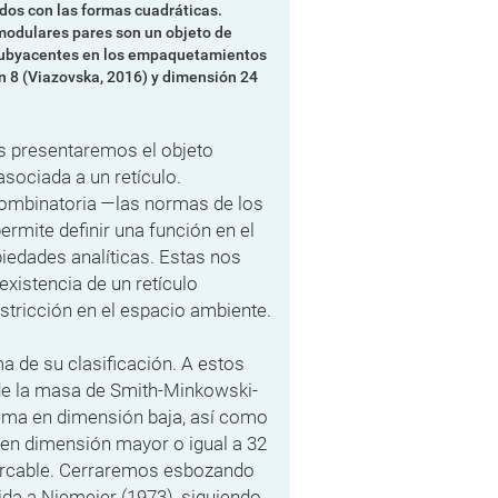
dos con las formas cuadráticas.
imodulares pares son un objeto de
s subyacentes en los empaquetamientos
n 8 (Viazovska, 2016) y dimensión 24
as presentaremos el objeto
 asociada a un retículo.
combinatoria —las normas de los
ermite definir una función en el
iedades analíticas. Estas nos
existencia de un retículo
stricción en el espacio ambiente.
 de su clasificación. A estos
de la masa de Smith-Minkowski-
lema en dimensión baja, así como
a en dimensión mayor o igual a 32
arcable. Cerraremos esbozando
ida a Niemeier (1973), siguiendo