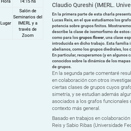
Hora
14:15 hs
Claudio Qureshi
(IMERL. Unive
Salón de
En la primera parte de esta charla presen
Seminarios del
Lucas Reis, en el que estudiamos los graf
Lugar
IMERL y a
potencia sobre grupos finitos. Mostraremo
través de
describe la clase de isomorfismo de estos
Zoom
como para los
grupos
flower
, una clase es
introducida en dicho trabajo. Esta familia
abelianos, como los grupos diedrales, los
En particular, recuperamos (y en algunos
conocidos sobre la dinámica de los mapas
de grupos.
En la segunda parte comentaré resu
en colaboración con otros investiga
ciertas clases de grupos cuyos graf
simetría, y se estudian además algu
asociados a los grafos funcionales
contexto más general.
Basado en trabajos en colaboración
Reis y Sabio Ribas (Universidade Fed