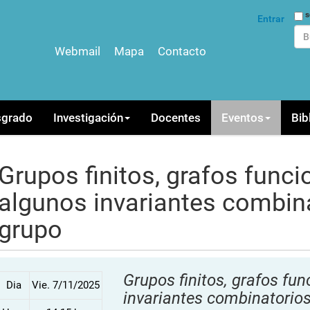
Bus
s
Entrar
Webmail
Mapa
Contacto
Bús
sgrado
Investigación
Docentes
Eventos
Bib
Grupos finitos, grafos funci
algunos invariantes combin
grupo
Grupos finitos, grafos fu
Dia
Vie. 7/11/2025
invariantes combinatorio