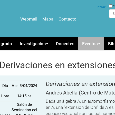
Bus
s
Entrar
Webmail
Mapa
Contacto
Bús
sgrado
Investigación
Docentes
Eventos
Bib
Derivaciones en extensiones
Derivaciones en extension
Dia
Vie. 5/04/2024
Andrés Abella
(Centro de Mat
Hora
14:15 hs
Dada un álgebra A, un automorfismo a
Salón de
en A, una "extensión de Ore" de A e
Seminarios del
espacio vectorial son los polinomio