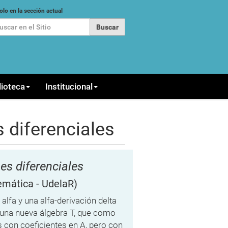
car
olo en la sección actual
queda Avanzada…
lioteca
Institucional
 diferenciales
es diferenciales
emática - UdelaR)
lfa y una alfa-derivación delta
s una nueva álgebra T, que como
s con coeficientes en A, pero con