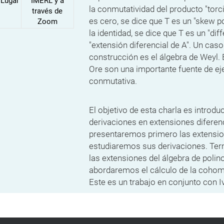
Lugar
IMERL y a
la conmutatividad del producto "torci
través de
es cero, se dice que T es un "skew p
Zoom
la identidad, se dice que T es un "dif
"extensión diferencial de A". Un caso
construcción es el álgebra de Weyl. 
Ore son una importante fuente de e
conmutativa.
El objetivo de esta charla es introdu
derivaciones en extensiones diferenci
presentaremos primero las extension
estudiaremos sus derivaciones. T
las extensiones del álgebra de poli
abordaremos el cálculo de la cohom
Este es un trabajo en conjunto con I