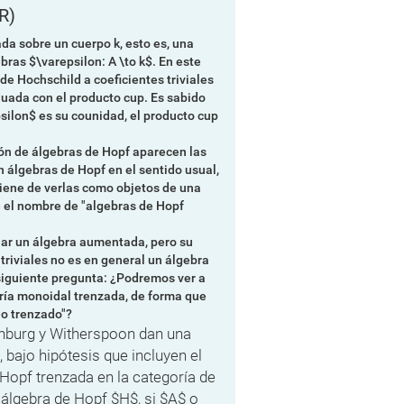
R)
da sobre un cuerpo k, esto es, una
ras $\varepsilon: A \to k$. En este
e Hochschild a coeficientes triviales
duada con el producto cup. Es sabido
silon$ es su counidad, el producto cup
ión de álgebras de Hopf aparecen las
 álgebras de Hopf en el sentido usual,
iene de verlas como objetos de una
e el nombre de "algebras de Hopf
lar un álgebra aumentada, pero su
triviales no es en general un álgebra
iguiente pregunta: ¿Podremos ver a
ría monoidal trenzada, de forma que
o trenzado"?
nburg y Witherspoon dan una
 bajo hipótesis que incluyen el
Hopf trenzada en la categoría de
 álgebra de Hopf $H$, si $A$ o