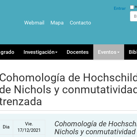
Bus
s
Entrar
Webmail
Mapa
Contacto
Bús
sgrado
Investigación
Docentes
Eventos
Bib
Cohomología de Hochschild
de Nichols y conmutativida
trenzada
Cohomología de Hochschi
Vie.
Dia
17/12/2021
Nichols y conmutatividad