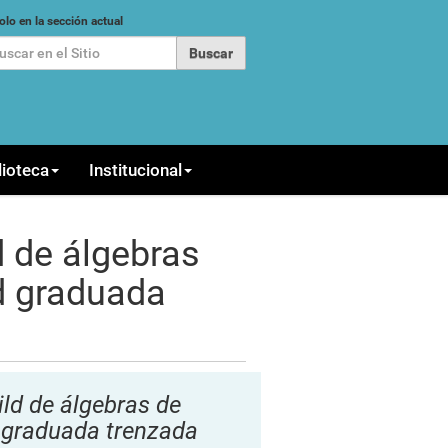
car
olo en la sección actual
queda Avanzada…
lioteca
Institucional
 de álgebras
d graduada
ld de álgebras de
 graduada trenzada