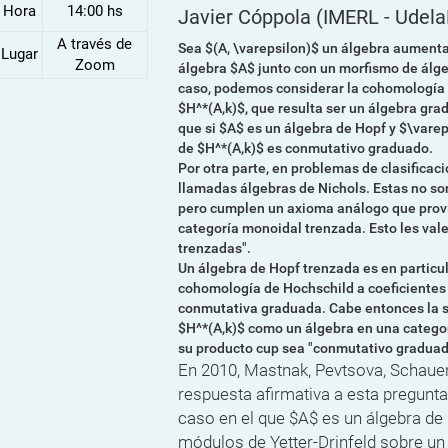
Hora
14:00 hs
Javier Cóppola
(IMERL - Udela
A través de
Sea $(A, \varepsilon)$ un álgebra aumenta
Lugar
Zoom
álgebra $A$ junto con un morfismo de álgeb
caso, podemos considerar la cohomología d
$H^*(A,k)$, que resulta ser un álgebra gra
que si $A$ es un álgebra de Hopf y $\varep
de $H^*(A,k)$ es conmutativo graduado.
Por otra parte, en problemas de clasificac
llamadas álgebras de Nichols. Estas no son
pero cumplen un axioma análogo que prov
categoría monoidal trenzada. Esto les val
trenzadas".
Un álgebra de Hopf trenzada es en particu
cohomología de Hochschild a coeficientes 
conmutativa graduada. Cabe entonces la s
$H^*(A,k)$ como un álgebra en una catego
su producto cup sea "conmutativo graduad
En 2010, Mastnak, Pevtsova, Schaue
respuesta afirmativa a esta pregunta,
caso en el que $A$ es un álgebra de 
módulos de Yetter-Drinfeld sobre un