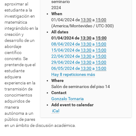
seminario
t
aproximar al
2024
p
estudiante a la
When
s
investigación en
01/04/2024
de
13:30
a
15:00
:
matemática
(America/Montevideo / UTC-300)
/
integrándolo en la
All dates
/
creación y
01/04/2024
de
13:30
a
15:00
w
desarrollo de un
08/04/2024
de
13:30
a
15:00
w
abordaje
15/04/2024
de
13:30
a
15:00
w
científico
22/04/2024
de
13:30
a
15:00
.
concreto. Se
29/04/2024
de
13:30
a
15:00
c
prentende que el
06/05/2024
de
13:30
a
15:00
m
estudiante
Hay 8 repeticiones más
a
adquiera
Where
t
experiencia en la
Salón de seminarios del piso 14
.
transmisión de
Contact
e
conocimientos
Gonzalo Tornaria
d
adquiridos de
Add event to calendar
u
manera
iCal
.
autónoma a un
u
público de pares
y
en un ámbito de discusión académica.
/