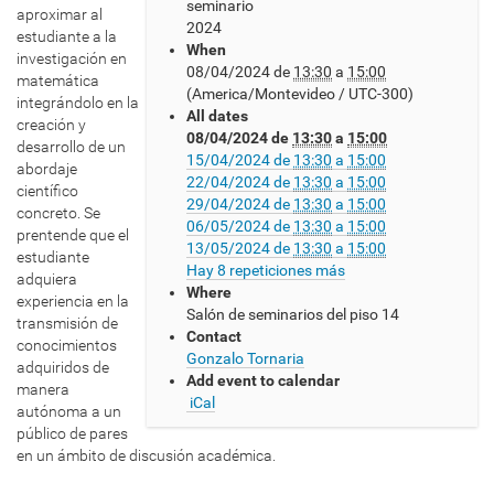
seminario
t
aproximar al
2024
p
estudiante a la
When
s
investigación en
08/04/2024
de
13:30
a
15:00
:
matemática
(America/Montevideo / UTC-300)
/
integrándolo en la
All dates
/
creación y
08/04/2024
de
13:30
a
15:00
w
desarrollo de un
15/04/2024
de
13:30
a
15:00
w
abordaje
22/04/2024
de
13:30
a
15:00
w
científico
29/04/2024
de
13:30
a
15:00
.
concreto. Se
06/05/2024
de
13:30
a
15:00
c
prentende que el
13/05/2024
de
13:30
a
15:00
m
estudiante
Hay 8 repeticiones más
a
adquiera
Where
t
experiencia en la
Salón de seminarios del piso 14
.
transmisión de
Contact
e
conocimientos
Gonzalo Tornaria
d
adquiridos de
Add event to calendar
u
manera
iCal
.
autónoma a un
u
público de pares
y
en un ámbito de discusión académica.
/