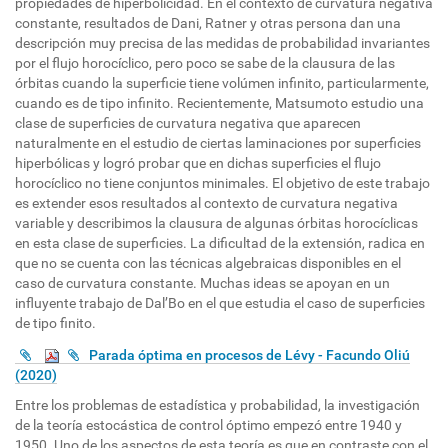
propiedades de hiperbolicidad. En el contexto de curvatura negativa
constante, resultados de Dani, Ratner y otras persona dan una
descripción muy precisa de las medidas de probabilidad invariantes
por el flujo horocíclico, pero poco se sabe de la clausura de las
órbitas cuando la superficie tiene volúmen infinito, particularmente,
cuando es de tipo infinito. Recientemente, Matsumoto estudio una
clase de superficies de curvatura negativa que aparecen
naturalmente en el estudio de ciertas laminaciones por superficies
hiperbólicas y logró probar que en dichas superficies el flujo
horocíclico no tiene conjuntos minimales. El objetivo de este trabajo
es extender esos resultados al contexto de curvatura negativa
variable y describimos la clausura de algunas órbitas horocíclicas
en esta clase de superficies. La dificultad de la extensión, radica en
que no se cuenta con las técnicas algebraicas disponibles en el
caso de curvatura constante. Muchas ideas se apoyan en un
influyente trabajo de Dal’Bo en el que estudia el caso de superficies
de tipo finito.
Parada óptima en procesos de Lévy - Facundo Oliú
(2020)
Entre los problemas de estadística y probabilidad, la investigación
de la teoría estocástica de control óptimo empezó entre 1940 y
1950. Uno de los aspectos de esta teoría es que en contraste con el