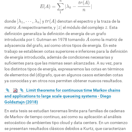
n
(
)
t
r
A
∑
(
)
=
|
−
|
E
A
λ
k
n
1
[
λ
1
,
⋯
,
λ
n
]
t
r
(
A
)
[
,
⋯
,
]
(
)
donde
y
denotan el espectro y la traza de la
λ
λ
t
r
A
1
n
|
z
|
A
z
|
|
matriz
respectivamente, y
el módulo del complejo
. Esta
A
z
z
definición generaliza la definición de energía de un grafo
A
introducida por I. Gutman en 1978 tomando
como la matriz de
A
adyacencia del grafo, así como otros tipos de energía. En este
trabajo se establecen cotas superiores e inferiores para la definición
de energía introducida, además de condiciones necesarias y
suficientes para que las mismas sean alcanzadas. A su vez, para
los distintos tipos de energía, expresaremos las cotas en términos
de elementos del (di)grafo, que en algunos casos extienden cotas
ya conocidas y en otros nos permiten obtener nuevos resultados.
Limit theorems for continuous time Markov chains
and applications to large scale queueing systems - Diego
Goldsztajn (2018)
En esta tesis se estudian teoremas límite para familias de cadenas
de Markov de tiempo continuo, así como su aplicación al análisis
estocástico de ambientes tipo cloud y data centers. En un comienzo
se presentan resultados clásicos debidos a Kurtz, que caracterizan