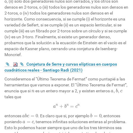
o, (ii) solo dos generadores nulos son cerrados, y los otros son
densos en 2-toros, o (iii) todos los generadores nulos son densos en
2-toros, o (iv) todos los generadores nulos son densos en el
horizonte. Como consecuencia, si se cumple (i) el horizonte es una
variedad de Seifert, si se cumple (ii) es un espacio lenticular, si se
cumple (iii) es un fibrado por 2-toros sobre un círculo y si se cumple
(iv) es un 3-toro. Finalmente, si existe un generador denso,
probamos que la solución a la ecuación de Einstein en el vacío es el
espacio de Kasner plano, cerrando una conjetura de Isenberg-
Moncrief.
Conjetura de Serre y curvas elípticas en cuerpos
cuadráticos reales - Santiago Radi (2021)
Consideremos el “Último Teorema de Fermat” como puntapié a las
herramientas que vamos a exponer. El “Último Teorema de Fermat”,
a
,
b
,
c
n
,
,
enuncia que si
es un entero mayor a 2, y existen enteros
n
a
b
c
tales que
a
n
+
b
n
=
c
n
+
=
n
n
n
a
b
c
a
b
c
=
0
b
=
0
=
0
=
0
entonces
. Es claro que si, por ejemplo
, entonces
a
b
c
b
a
=
c
=
poniendo
, tenemos infinitas soluciones enteras al problema.
a
c
Esto lo podemos hacer siempre que uno de los tres términos sea