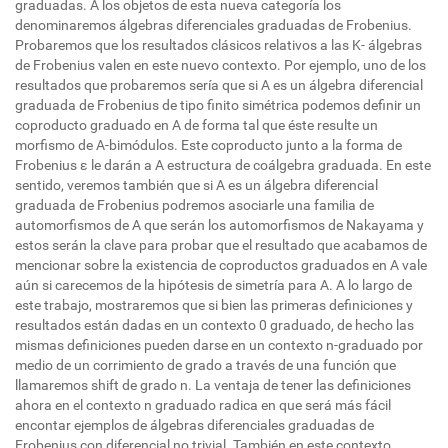
graduadas. A los objetos de esta nueva categoría los
denominaremos álgebras diferenciales graduadas de Frobenius.
Probaremos que los resultados clásicos relativos a las K- álgebras
de Frobenius valen en este nuevo contexto. Por ejemplo, uno de los
resultados que probaremos sería que si A es un álgebra diferencial
graduada de Frobenius de tipo finito simétrica podemos definir un
coproducto graduado en A de forma tal que éste resulte un
morfismo de A-bimódulos. Este coproducto junto a la forma de
Frobenius ε le darán a A estructura de coálgebra graduada. En este
sentido, veremos también que si A es un álgebra diferencial
graduada de Frobenius podremos asociarle una familia de
automorfismos de A que serán los automorfismos de Nakayama y
estos serán la clave para probar que el resultado que acabamos de
mencionar sobre la existencia de coproductos graduados en A vale
aún si carecemos de la hipótesis de simetría para A. A lo largo de
este trabajo, mostraremos que si bien las primeras definiciones y
resultados están dadas en un contexto 0 graduado, de hecho las
mismas definiciones pueden darse en un contexto n-graduado por
medio de un corrimiento de grado a través de una función que
llamaremos shift de grado n. La ventaja de tener las definiciones
ahora en el contexto n graduado radica en que será más fácil
encontar ejemplos de álgebras diferenciales graduadas de
Frobenius con diferencial no trivial. También en este contexto