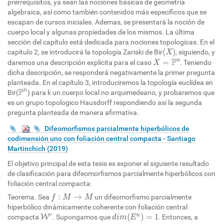
prerrequisitos, ya sean las nociones básicas de geometría
algebraica, así como también contenidos más específicos que se
escapan de cursos iniciales. Ademas, se presentará la noción de
cuerpo local y algunas propiedades de los mismos. La última
sección del capítulo está dedicada para nociones topologicas. En el
(
X
)
(
)
capítulo 2, se introducirá la topología Zariski de Bir
, siguiendo, y
X
X
=
P
n
P
n
=
daremos una descripción explícita para el caso
. Teniendo
X
dicha descripción, se responderá negativamente la primer pregunta
planteada. En el capítulo 3, introduciremos la topología euclídea en
P
n
P
n
Bir(
) para k un cuerpo local no arquimedeano, y probaremos que
es un grupo topologico Hausdorff respondiendo así la segunda
pregunta planteada de manera afirmativa.
Difeomorfismos parcialmente hiperbólicos de
codimensión uno con foliación central compacta - Santiago
Martinchich (2019)
El objetivo principal de esta tesis es exponer el siguiente resultado
de clasificación para difeomorfismos parcialmente hiperbólicos con
foliación central compacta:
f
:
M
→
M
:
→
Teorema. Sea
un difeomorfismo parcialmente
f
M
M
hiperbólico dinámicamente coherente con foliación central
d
i
m
(
E
u
)
=
1
W
c
c
(
)
=
1
u
compacta
W
. Supongamos que
. Entonces, a
d
i
m
E
E
u