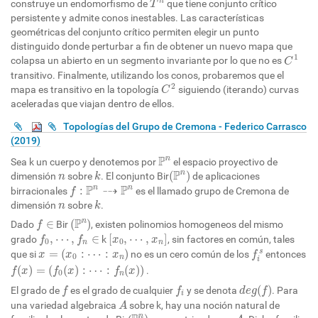
n
construye un endomorfismo de
que tiene conjunto crítico
T
persistente y admite conos inestables. Las características
geométricas del conjunto crítico permiten elegir un punto
distinguido donde perturbar a fin de obtener un nuevo mapa que
C
1
1
colapsa un abierto en un segmento invariante por lo que no es
C
transitivo. Finalmente, utilizando los conos, probaremos que el
C
2
2
mapa es transitivo en la topología
siguiendo (iterando) curvas
C
aceleradas que viajan dentro de ellos.
Topologías del Grupo de Cremona - Federico Carrasco
(2019)
P
n
P
n
Sea k un cuerpo y denotemos por
el espacio proyectivo de
(
P
n
)
k
n
P
n
(
)
dimensión
sobre
. El conjunto Bir
de aplicaciones
n
k
f
:
P
n
⇢
P
n
P
⇢
P
n
n
:
birracionales
es el llamado grupo de Cremona de
f
k
n
dimensión
sobre
.
n
k
(
P
n
)
f
∈
P
n
∈
(
)
Dado
Bir
, existen polinomios homogeneos del mismo
f
[
x
0
,
⋯
,
x
n
]
f
0
,
⋯
,
f
n
∈
,
⋯
,
∈
[
,
⋯
,
]
grado
k
, sin factores en común, tales
f
f
x
x
0
0
n
n
x
=
(
x
0
:
⋯
:
x
n
)
f
s
=
(
:
⋯
:
)
s
que si
no es un cero común de los
entonces
x
x
x
f
0
n
i
f
(
x
)
=
(
f
0
(
x
)
:
⋯
:
f
n
(
x
)
)
(
)
=
(
(
)
:
⋯
:
(
)
)
.
f
x
f
x
f
x
0
n
d
e
g
(
f
)
f
f
(
)
El grado de
es el grado de cualquier
y se denota
. Para
f
f
d
e
g
f
i
A
una variedad algebraica
sobre k, hay una noción natural de
A
P
n
)
A
n