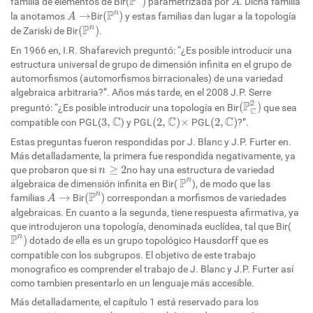
P
)
familia de elementos de Bir(
parametrizada por
. Dicha familia
A
(
P
n
)
A
→
P
n
→
(
)
la anotamos
Bir
y estas familias dan lugar a la topología
A
(
P
n
)
P
n
(
)
de Zariski de Bir
.
En 1966 en, I.R. Shafarevich preguntó: “¿Es posible introducir una
estructura universal de grupo de dimensión infinita en el grupo de
automorfismos (automorfismos birracionales) de una variedad
algebraica arbitraria?”. Años más tarde, en el 2008 J.P. Serre
(
P
C
2
)
2
P
(
)
preguntó: “¿Es posible introducir una topología en Bir
que sea
C
(
2
,
C
)
×
(
2
,
C
)
3
,
C
C
C
C
3
,
(
2
,
)
×
(
2
,
)
compatible con PGL(
) y PGL
PGL
?”.
Estas preguntas fueron respondidas por J. Blanc y J.P. Furter en.
Más detalladamente, la primera fue respondida negativamente, ya
n
≥
2
≥
2
que probaron que si
no hay una estructura de variedad
n
P
n
P
n
algebraica de dimensión infinita en Bir(
), de modo que las
(
P
n
)
A
→
P
n
→
(
)
familias
Bir
correspondan a morfismos de variedades
A
algebraicas. En cuanto a la segunda, tiene respuesta afirmativa, ya
que introdujeron una topología, denominada euclídea, tal que Bir(
P
n
)
P
n
)
dotado de ella es un grupo topológico Hausdorff que es
compatible con los subgrupos. El objetivo de este trabajo
monografico es comprender el trabajo de J. Blanc y J.P. Furter así
como tambien presentarlo en un lenguaje más accesible.
Más detalladamente, el capítulo 1 está reservado para los