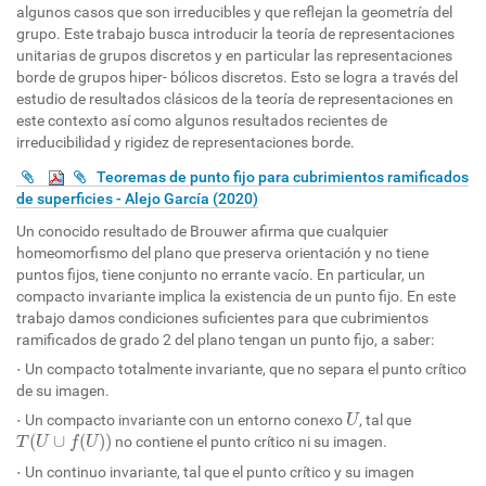
algunos casos que son irreducibles y que reflejan la geometría del
grupo. Este trabajo busca introducir la teoría de representaciones
unitarias de grupos discretos y en particular las representaciones
borde de grupos hiper- bólicos discretos. Esto se logra a través del
estudio de resultados clásicos de la teoría de representaciones en
este contexto así como algunos resultados recientes de
irreducibilidad y rigidez de representaciones borde.
Teoremas de punto fijo para cubrimientos ramificados
de superficies - Alejo García (2020)
Un conocido resultado de Brouwer afirma que cualquier
homeomorfismo del plano que preserva orientación y no tiene
puntos fijos, tiene conjunto no errante vacío. En particular, un
compacto invariante implica la existencia de un punto fijo. En este
trabajo damos condiciones suficientes para que cubrimientos
ramificados de grado 2 del plano tengan un punto fijo, a saber:
⋅
⋅
Un compacto totalmente invariante, que no separa el punto crítico
de su imagen.
U
⋅
⋅
Un compacto invariante con un entorno conexo
, tal que
U
T
(
U
∪
f
(
U
)
)
(
∪
(
)
)
no contiene el punto crítico ni su imagen.
T
U
f
U
⋅
⋅
Un continuo invariante, tal que el punto crítico y su imagen