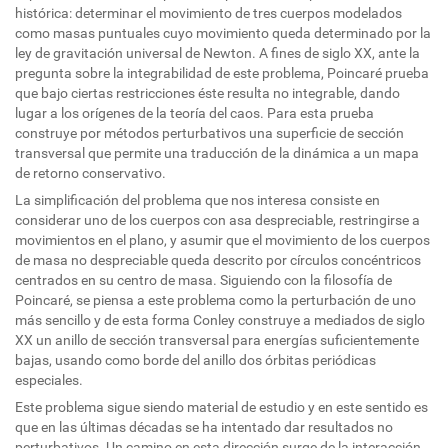
histórica: determinar el movimiento de tres cuerpos modelados
como masas puntuales cuyo movimiento queda determinado por la
ley de gravitación universal de Newton. A fines de siglo XX, ante la
pregunta sobre la integrabilidad de este problema, Poincaré prueba
que bajo ciertas restricciones éste resulta no integrable, dando
lugar a los orígenes de la teoría del caos. Para esta prueba
construye por métodos perturbativos una superficie de sección
transversal que permite una traducción de la dinámica a un mapa
de retorno conservativo.
La simplificación del problema que nos interesa consiste en
considerar uno de los cuerpos con asa despreciable, restringirse a
movimientos en el plano, y asumir que el movimiento de los cuerpos
de masa no despreciable queda descrito por círculos concéntricos
centrados en su centro de masa. Siguiendo con la filosofía de
Poincaré, se piensa a este problema como la perturbación de uno
más sencillo y de esta forma Conley construye a mediados de siglo
XX un anillo de sección transversal para energías suficientemente
bajas, usando como borde del anillo dos órbitas periódicas
especiales.
Este problema sigue siendo material de estudio y en este sentido es
que en las últimas décadas se ha intentado dar resultados no
perturbativos. Un camino en esta dirección surge de la interacción