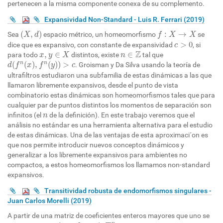
pertenecen a la misma componente conexa de su complemento.
Expansividad Non-Standard - Luis R. Ferrari (2019)
(
X
,
d
)
f
:
X
→
X
(
,
)
:
→
Sea
espacio métrico, un homeomorfismo
se
X
d
f
X
X
c
>
0
>
0
dice que es expansivo, con constante de expansividad
, si
c
x
,
y
∈
X
n
∈
Z
Z
,
∈
∈
para todo
distintos, existe
tal que
x
y
X
n
d
(
f
n
(
x
)
,
f
n
(
y
)
)
>
c
(
(
)
,
(
)
)
>
n
n
. Groisman y Da Silva usando la teoría de
d
f
x
f
y
c
ultrafiltros estudiaron una subfamilia de estas dinámicas a las que
llamaron libremente expansivos, desde el punto de vista
combinatorio estas dinámicas son homeomorfismos tales que para
cualquier par de puntos distintos los momentos de separación son
n
infinitos (el
de la definición). En este trabajo veremos que el
n
análisis no estándar es una herramienta alternativa para el estudio
de estas dinámicas. Una de las ventajas de esta aproximaci´on es
que nos permite introducir nuevos conceptos dinámicos y
generalizar a los libremente expansivos para ambientes no
compactos, a estos homeomorfismos los llamamos non-standard
expansivos.
Transitividad robusta de endomorfismos singulares -
Juan Carlos Morelli (2019)
A partir de una matriz de coeficientes enteros mayores que uno se
T
n