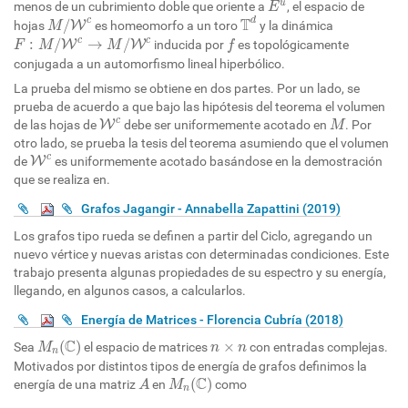
u
menos de un cubrimiento doble que oriente a
, el espacio de
E
T
d
M
/
W
c
T
c
d
/
hojas
W
es homeomorfo a un toro
y la dinámica
M
F
:
M
/
W
c
→
M
/
W
c
f
c
c
:
/
→
/
W
W
inducida por
es topológicamente
F
M
M
f
conjugada a un automorfismo lineal hiperbólico.
La prueba del mismo se obtiene en dos partes. Por un lado, se
prueba de acuerdo a que bajo las hipótesis del teorema el volumen
W
c
M
c
de las hojas de
W
debe ser uniformemente acotado en
. Por
M
otro lado, se prueba la tesis del teorema asumiendo que el volumen
W
c
c
de
W
es uniformemente acotado basándose en la demostración
que se realiza en.
Grafos Jagangir - Annabella Zapattini (2019)
Los grafos tipo rueda se definen a partir del Ciclo, agregando un
nuevo vértice y nuevas aristas con determinadas condiciones. Este
trabajo presenta algunas propiedades de su espectro y su energía,
llegando, en algunos casos, a calcularlos.
Energía de Matrices - Florencia Cubría (2018)
M
n
(
C
)
n
×
n
C
(
)
×
Sea
el espacio de matrices
con entradas complejas.
M
n
n
n
Motivados por distintos tipos de energía de grafos definimos la
M
n
(
C
)
A
C
(
)
energía de una matriz
en
como
A
M
n
E
(
A
)
=
∑
1
n
|
λ
k
−
t
r
(
A
)
n
|