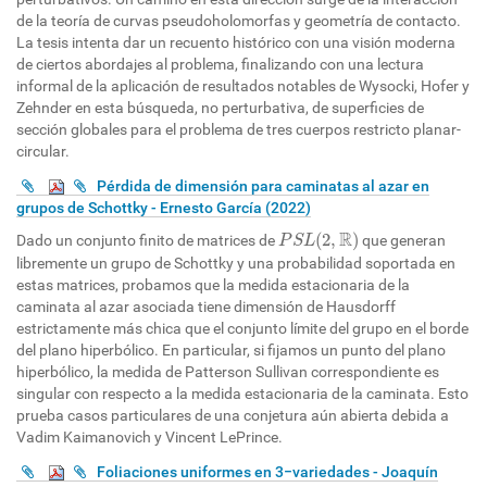
de la teoría de curvas pseudoholomorfas y geometría de contacto.
La tesis intenta dar un recuento histórico con una visión moderna
de ciertos abordajes al problema, finalizando con una lectura
informal de la aplicación de resultados notables de Wysocki, Hofer y
Zehnder en esta búsqueda, no perturbativa, de superficies de
sección globales para el problema de tres cuerpos restricto planar-
circular.
Pérdida de dimensión para caminatas al azar en
grupos de Schottky - Ernesto García (2022)
P
S
L
(
2
,
R
)
R
(
2
,
)
Dado un conjunto finito de matrices de
que generan
P
S
L
libremente un grupo de Schottky y una probabilidad soportada en
estas matrices, probamos que la medida estacionaria de la
caminata al azar asociada tiene dimensión de Hausdorff
estrictamente más chica que el conjunto límite del grupo en el borde
del plano hiperbólico. En particular, si fijamos un punto del plano
hiperbólico, la medida de Patterson Sullivan correspondiente es
singular con respecto a la medida estacionaria de la caminata. Esto
prueba casos particulares de una conjetura aún abierta debida a
Vadim Kaimanovich y Vincent LePrince.
Foliaciones uniformes en 3−variedades - Joaquín