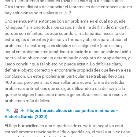
cero. Llamaremos soluciones triviales a este tipo de soluciones.
Otra forma distinta de enunciar el teorema es decir entonces que no
n
>
2
>
2
hay soluciones no triviales si
.
n
Uno se encuentra entonces con un problema en el cual no puede
b
a
c
n
“chequear” a mano todos los casos, ni de
, ni de
, ni de
, ni de
,
a
b
c
n
porque son infinitos. Es aquí cuando la matemática necesita de
estrategias diferentes y de nueva formas y objetos para atacar el
problema. La estrategia es simple y es la siguiente (que es muy
usual en problemas matemáticos): asociarle a una posible solución
no trivial un objeto con un determinado conjunto de propiedades, y
luego concluir que tal objeto no puede existir. Lo difícil es claro,
definir el objeto correcto y encontrarle propiedades que lleven a esa
conclusión. En este problema en particular, ese trabajo llevó casi
400 años, pero permitió desarrollar una nueva forma de estudiar
problemas aritméticos que se sigue utilizando a día de hoy y a la
que se le siguen buscando nuevas generalizaciones para resolver
problemas más difíciles.
Flujos horocicíclicos sin conjuntos minimales -
Victoria García (2020)
El flujo horocíclico en una superficie de curvatura negativa está
estrechamente relacionado al flujo geodésico, el cual a su vez tiene