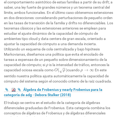
el comportamiento asintótico de estas familias a partir de su drift; a
saber, una ley fuerte de grandes números y un teorema central del
límite, ambos funcionales. En el último caso obtenemos extensiones
en dos direcciones: considerando perturbaciones de pequeño orden
en las tasas de transición de la familia y drifts no diferenciables. Los
teoremas clásicos y las extensiones anteriores se emplean para
estudiar el ajuste dinámico de la capacidad de cómputo de
ambientes tipo cloud y data centers de gran escala, orientado a
ajustar la capacidad de cómputo a una demanda incierta.
Utilizando un esquema de cola centralizada y bajo hipótesis
Markovianas, diseñamos una política que evita el encolado de
tareas a expensas de un pequeño sobre dimensionamiento de la
ρ
capacidad de cómputo; si
is la intensidad de tráfico, entonces la
ρ
O
(
ρ
ρ
→
∞
(
→
∞
capacidad ociosa escala como
)cuando
En este
√
O
ρ
ρ
sentido nuestra política ajusta automáticamente la capacidad de
cómputo del sistema según el conocido criterio de la raíz cuadrada.
Álgebra de Frobenius y nearly Frobenius para la
categoría de adg - Debora Stalker (2018)
El trabajo se centra en el estudio de la categoría de álgebras
diferenciales graduadas de Frobenius. Esta categoría combina los
conceptos de álgebras de Frobenius y de álgebras diferenciales