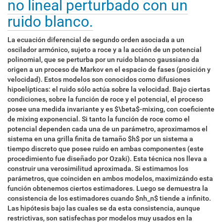
no lineal perturbado con un
ruido blanco.
La ecuación diferencial de segundo orden asociada a un
oscilador armónico, sujeto a roce y a la acción de un potencial
polinomial, que se perturba por un ruido blanco gaussiano da
origen a un proceso de Markov en el espacio de fases (posición y
velocidad). Estos modelos son conocidos como difusiones
hipoelípticas: el ruido sólo actúa sobre la velocidad. Bajo ciertas
condiciones, sobre la función de roce y el potencial, el proceso
posee una medida invariante y es $\beta$-mixing, con coeficiente
de mixing exponencial. Si tanto la función de roce como el
potencial dependen cada una de un parámetro, aproximamos el
sistema en una grilla finita de tamaño $h$ por un sistema a
tiempo discreto que posee ruido en ambas componentes (este
procedimiento fue diseñado por Ozaki). Esta técnica nos lleva a
construir una verosimilitud aproximada. Si estimamos los
parámetros, que coinciden en ambos modelos, maximizándo esta
función obtenemos ciertos estimadores. Luego se demuestra la
consistencia de los estimadores cuando $nh_n$ tiende a infinito.
Las hipótesis bajo las cuales se da esta consistencia, aunque
restrictivas, son satisfechas por modelos muy usados en la