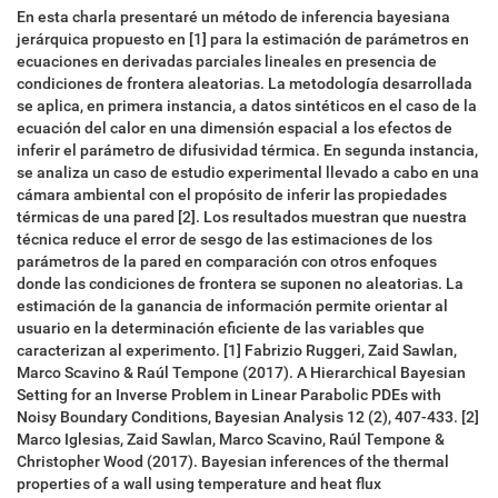
En esta charla presentaré un método de inferencia bayesiana
jerárquica propuesto en [1] para la estimación de parámetros en
ecuaciones en derivadas parciales lineales en presencia de
condiciones de frontera aleatorias. La metodología desarrollada
se aplica, en primera instancia, a datos sintéticos en el caso de la
ecuación del calor en una dimensión espacial a los efectos de
inferir el parámetro de difusividad térmica. En segunda instancia,
se analiza un caso de estudio experimental llevado a cabo en una
cámara ambiental con el propósito de inferir las propiedades
térmicas de una pared [2]. Los resultados muestran que nuestra
técnica reduce el error de sesgo de las estimaciones de los
parámetros de la pared en comparación con otros enfoques
donde las condiciones de frontera se suponen no aleatorias. La
estimación de la ganancia de información permite orientar al
usuario en la determinación eficiente de las variables que
caracterizan al experimento. [1] Fabrizio Ruggeri, Zaid Sawlan,
Marco Scavino & Raúl Tempone (2017). A Hierarchical Bayesian
Setting for an Inverse Problem in Linear Parabolic PDEs with
Noisy Boundary Conditions, Bayesian Analysis 12 (2), 407-433. [2]
Marco Iglesias, Zaid Sawlan, Marco Scavino, Raúl Tempone &
Christopher Wood (2017). Bayesian inferences of the thermal
properties of a wall using temperature and heat flux