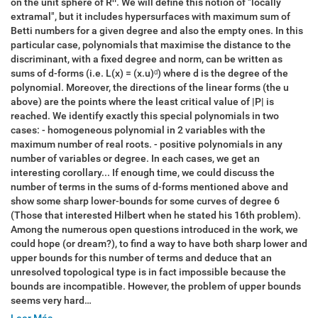
on the unit sphere of Rⁿ. We will define this notion of "locally
extramal", but it includes hypersurfaces with maximum sum of
Betti numbers for a given degree and also the empty ones. In this
particular case, polynomials that maximise the distance to the
discriminant, with a fixed degree and norm, can be written as
sums of d-forms (i.e. L(x) = (x.u)ᵈ) where d is the degree of the
polynomial. Moreover, the directions of the linear forms (the u
above) are the points where the least critical value of |P| is
reached. We identify exactly this special polynomials in two
cases: - homogeneous polynomial in 2 variables with the
maximum number of real roots. - positive polynomials in any
number of variables or degree. In each cases, we get an
interesting corollary... If enough time, we could discuss the
number of terms in the sums of d-forms mentioned above and
show some sharp lower-bounds for some curves of degree 6
(Those that interested Hilbert when he stated his 16th problem).
Among the numerous open questions introduced in the work, we
could hope (or dream?), to find a way to have both sharp lower and
upper bounds for this number of terms and deduce that an
unresolved topological type is in fact impossible because the
bounds are incompatible. However, the problem of upper bounds
seems very hard…
Leer Más