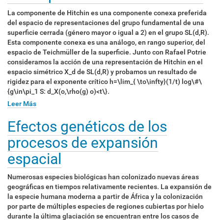
La componente de Hitchin es una componente conexa preferida
del espacio de representaciones del grupo fundamental de una
superficie cerrada (género mayor o igual a 2) en el grupo SL(d,R).
Esta componente conexa es una análogo, en rango superior, del
espacio de Teichmüller de la superficie. Junto con Rafael Potrie
consideramos la acción de una representación de Hitchin en el
espacio simétrico X_d de SL(d,R) y probamos un resultado de
rigidez para el exponente crítico h=\lim_{ \to\infty}(1/t) log\#\
{g\in\pi_1 S: d_X(o,\rho(g) o)<t\}.
Leer Más
Efectos genéticos de los
procesos de expansión
espacial
Numerosas especies biológicas han colonizado nuevas áreas
geográficas en tiempos relativamente recientes. La expansión de
la especie humana moderna a partir de África y la colonización
por parte de múltiples especies de regiones cubiertas por hielo
durante la última glaciación se encuentran entre los casos de