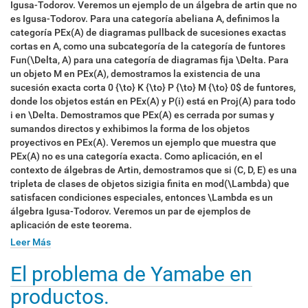
Igusa-Todorov. Veremos un ejemplo de un álgebra de artin que no
es Igusa-Todorov. Para una categoría abeliana A, definimos la
categoría PEx(A) de diagramas pullback de sucesiones exactas
cortas en A, como una subcategoría de la categoría de funtores
Fun(\Delta, A) para una categoría de diagramas fija \Delta. Para
un objeto M en PEx(A), demostramos la existencia de una
sucesión exacta corta 0 {\to} K {\to} P {\to} M {\to} 0$ de funtores,
donde los objetos están en PEx(A) y P(i) está en Proj(A) para todo
i en \Delta. Demostramos que PEx(A) es cerrada por sumas y
sumandos directos y exhibimos la forma de los objetos
proyectivos en PEx(A). Veremos un ejemplo que muestra que
PEx(A) no es una categoría exacta. Como aplicación, en el
contexto de álgebras de Artin, demostramos que si (C, D, E) es una
tripleta de clases de objetos sizigia finita en mod(\Lambda) que
satisfacen condiciones especiales, entonces \Lambda es un
álgebra Igusa-Todorov. Veremos un par de ejemplos de
aplicación de este teorema.
Leer Más
El problema de Yamabe en
productos.