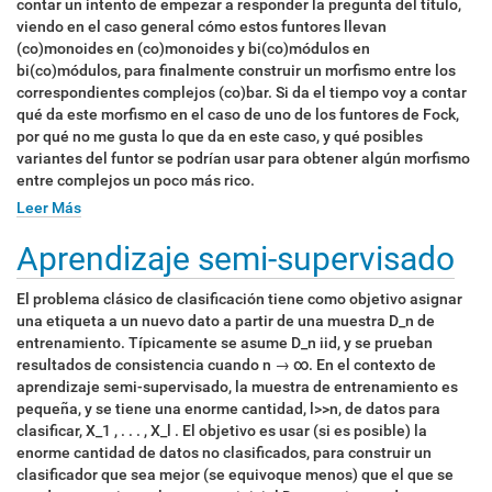
contar un intento de empezar a responder la pregunta del título,
viendo en el caso general cómo estos funtores llevan
(co)monoides en (co)monoides y bi(co)módulos en
bi(co)módulos, para finalmente construir un morfismo entre los
correspondientes complejos (co)bar. Si da el tiempo voy a contar
qué da este morfismo en el caso de uno de los funtores de Fock,
por qué no me gusta lo que da en este caso, y qué posibles
variantes del funtor se podrían usar para obtener algún morfismo
entre complejos un poco más rico.
Leer Más
Aprendizaje semi-supervisado
El problema clásico de clasificación tiene como objetivo asignar
una etiqueta a un nuevo dato a partir de una muestra D_n de
entrenamiento. Típicamente se asume D_n iid, y se prueban
resultados de consistencia cuando n → ∞. En el contexto de
aprendizaje semi-supervisado, la muestra de entrenamiento es
pequeña, y se tiene una enorme cantidad, l>>n, de datos para
clasificar, X_1 , . . . , X_l . El objetivo es usar (si es posible) la
enorme cantidad de datos no clasificados, para construir un
clasificador que sea mejor (se equivoque menos) que el que se