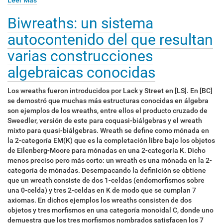
Biwreaths: un sistema
autocontenido del que resultan
varias construcciones
algebraicas conocidas
Los wreaths fueron introducidos por Lack y Street en [LS]. En [BC]
se demostró que muchas más estructuras conocidas en álgebra
son ejemplos de los wreaths, entre ellos el producto cruzado de
Sweedler, versión de este para coquasi-biálgebras y el wreath
mixto para quasi-biálgebras. Wreath se define como mónada en
la 2-categoría EM(K) que es la completación libre bajo los objetos
de Eilenberg-Moore para mónadas en una 2-categoría K. Dicho
menos preciso pero más corto: un wreath es una mónada en la 2-
categoría de mónadas. Desempacando la definición se obtiene
que un wreath consiste de dos 1-celdas (endomorfismos sobre
una 0-celda) y tres 2-celdas en K de modo que se cumplan 7
axiomas. En dichos ejemplos los wreaths consisten de dos
objetos y tres morfismos en una categoría monoidal C, donde uno
demuestra que los tres morfismos nombrados satisfacen los 7