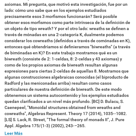
axiomas. Mi pregunta, que motivó esta investigación, fue por un
lado: cómo uno sabe que en los ejemplos estudiados
precisamente esos 3 morfismos funcionarán? Será posible
obtener esos morfismos como parte intrínseca de la definición de
un objeto de tipo wreath? Y por el otro lado: wreaths se definen a
través de mónadas en una 2-categoría K, dualmente podemos
considerar los cowreaths (definidos a través de comónadas en K),
entonces qué obtendríamos si definieramos "biwreaths" (a través
de bimónadas en K)? En este trabajo mostramos qué es un
biwreath (consiste de 2: 1-celdas, 8: 2-celdas y 43 axiomas) y
como de los propios axiomas de biwreath resultan algunas
expresiones para ciertas 2-celdas de aquellas 8. Mostramos que
algunas construcciones algebraicas conocidas (el biproducto de
Radford y las meniconadas arriba) resultan como casos
particulares de nuestra definición de biwreath. De este modo
obtenemos un sistema autocontenido y los ejemplos estudiados
quedan clarificados a un nivel más profundo. [BC] D. Bulacu, S.
Caenepeel, "Monoidal structures obtained from wreaths and
cowreaths", Algebras Represent. Theory 17 (2014), 1035--1082.
[LS] S. Lack, R. Street, "The formal theory of monads II", J. Pure
Appl. Algebra 175/(1-3) (2002), 243-–265.
Leer Más