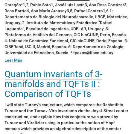
Obregón*1,2, Pablo Soto1, José Luis Lavín3, Ana Rosa Cortázar3,
Rosa Barrio4, Ana María Aransay3,5, Rafael Cantera1,6 1:
Departamento de Biología del Neurodesarrollo, IIBCE, Motevideo,
Uruguay. 2: Instituto de Matemática y Estadística “Rafael
Laguarda”, Facultad de Ingeniería, UDELAR, Uruguay. 3:
Plataforma de Análisis del Genoma, CIC bioGUNE, Derio, España.
4: Unidad de Genómica Funcional, CIC bioGUNE, Derio, España. 5:
CIBERehd, ISCIII, Madrid, España. 6: Departamento de Zoología,
Universidad de Estocolmo, Suecia. * fpazos@iibce.edu.uy
Leer Más
Quantum invariants of 3-
manifolds and TQFTs II :
Comparison of TQFTs
I will state Turaev's conjecture, which compares the Reshetihin-
Turaev and the Turaev-Viro invariants via the Joyal-Street center
construction, and explain how this conjecture was proved by
Turaev and Virelizier using in particular the notion of Hopf
monads which provides an algebraic description of the center