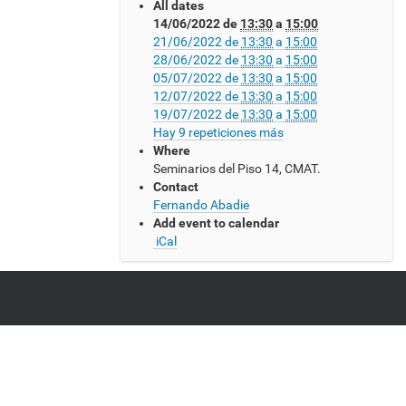
All dates
s
14/06/2022
de
13:30
a
15:00
:
21/06/2022
de
13:30
a
15:00
/
28/06/2022
de
13:30
a
15:00
/
05/07/2022
de
13:30
a
15:00
w
12/07/2022
de
13:30
a
15:00
w
19/07/2022
de
13:30
a
15:00
w
Hay 9 repeticiones más
.
Where
c
Seminarios del Piso 14, CMAT.
m
Contact
a
Fernando Abadie
t
Add event to calendar
.
iCal
e
d
u
.
u
y
/
e
v