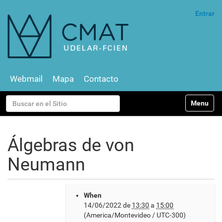
Entrar
Webmail
Mapa
Contacto
N
Buscar
Toggle na
a
v
Búsqueda Avanzada…
e
g
Álgebras de von
a
c
Neumann
i
ó
n
h
When
t
14/06/2022
de
13:30
a
15:00
t
(America/Montevideo / UTC-300)
p