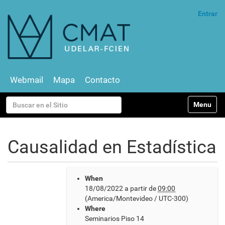
Entrar
Webmail
Mapa
Contacto
N
Buscar
Toggle na
a
v
Búsqueda Avanzada…
e
g
Causalidad en Estadística
a
c
i
h
ó
When
t
n
18/08/2022
a partir de
09:00
t
(America/Montevideo / UTC-300)
p
Where
s
Seminarios Piso 14
: