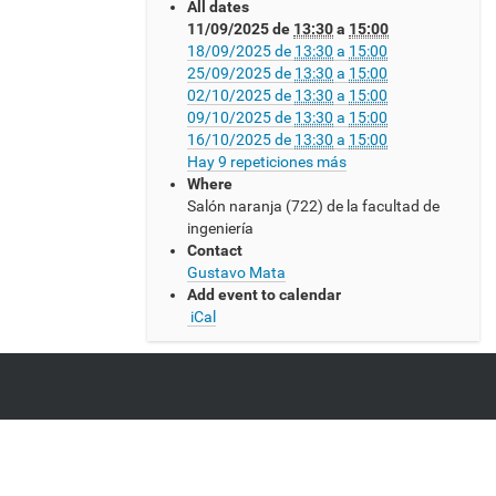
All dates
s
11/09/2025
de
13:30
a
15:00
:
18/09/2025
de
13:30
a
15:00
/
25/09/2025
de
13:30
a
15:00
/
02/10/2025
de
13:30
a
15:00
w
09/10/2025
de
13:30
a
15:00
w
16/10/2025
de
13:30
a
15:00
w
Hay 9 repeticiones más
.
Where
c
Salón naranja (722) de la facultad de
m
ingeniería
a
Contact
t
Gustavo Mata
.
Add event to calendar
e
iCal
d
u
.
u
y
/
e
v