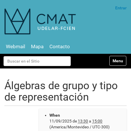
Entrar
Webmail
Mapa
Contacto
N
Buscar
Toggle na
a
v
Búsqueda Avanzada…
e
g
Álgebras de grupo y tipo
a
c
de representación
i
ó
n
h
When
t
11/09/2025
de
13:30
a
15:00
t
(America/Montevideo / UTC-300)
p