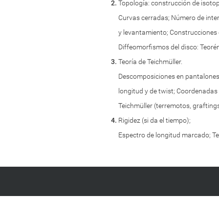
Topología: construcción de isotop
w
w
Curvas cerradas; Número de inter
w
y levantamiento; Construcciones e
.
c
Diffeomorfismos del disco: Teoré
m
Teoría de Teichmüller.
a
t
Descomposiciones en pantalones;
.
longitud y de twist; Coordenadas
e
d
Teichmüller (terremotos, graftings.
u
Rigidez (si da el tiempo);
.
u
Espectro de longitud marcado; Te
y
/
e
v
e
n
t
o