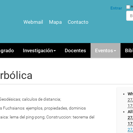
Bus
s
Entrar
Webmail
Mapa
Contacto
Bús
sgrado
Investigación
Docentes
Eventos
Bib
rbólica
Wh
Geodésicas; calculos de distancia;
27
17
s Fuchsianos: ejemplos, propiedades, dominios
Al
aica: lema del ping-pong; Construccion: teorema del
27
17
27