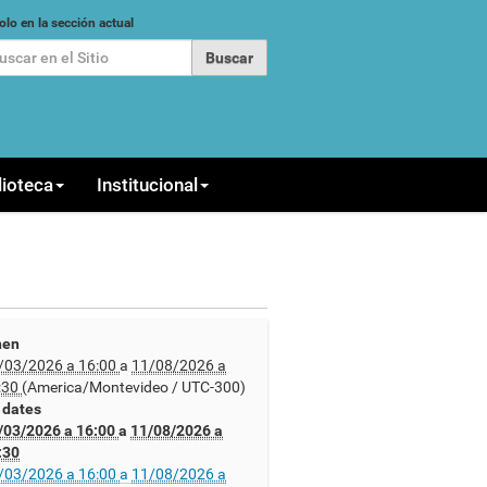
car
olo en la sección actual
queda Avanzada…
lioteca
Institucional
en
/03/2026 a 16:00
a
11/08/2026 a
:30
(America/Montevideo / UTC-300)
l dates
/03/2026 a 16:00
a
11/08/2026 a
:30
/03/2026 a 16:00
a
11/08/2026 a