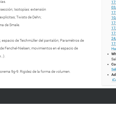
ías.
17
03
sección; Isotopías: extensión
17
xplicitas; Twists de Dehn;
10
17
ma de Smale.
17
17
24
 espacio de Teichmüller del pantalón; Paramétros de
17
 de Fenchel-Nielsen; movimientos en el espacio de
Ha
Wh
..).
Sa
Co
Sé
orema 9g-9. Rigidez de la forma de volumen.
Ad
iC