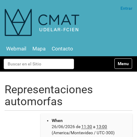
Entrar
Webmail
Mapa
Contacto
N
Buscar
Toggle na
a
v
Búsqueda Avanzada…
e
g
Representaciones
a
c
automorfas
i
ó
n
h
When
t
26/06/2026
de
11:30
a
13:00
t
(America/Montevideo / UTC-300)
p