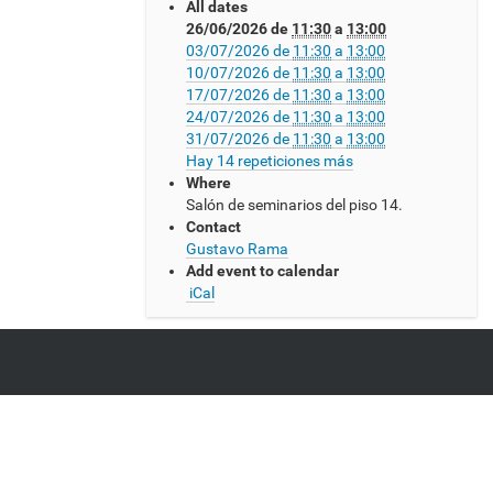
All dates
s
26/06/2026
de
11:30
a
13:00
:
03/07/2026
de
11:30
a
13:00
/
10/07/2026
de
11:30
a
13:00
/
17/07/2026
de
11:30
a
13:00
w
24/07/2026
de
11:30
a
13:00
w
31/07/2026
de
11:30
a
13:00
w
Hay 14 repeticiones más
.
Where
c
Salón de seminarios del piso 14.
m
Contact
a
Gustavo Rama
t
Add event to calendar
.
iCal
e
d
u
.
u
y
/
e
v