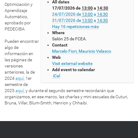
All dates
s
Optimización y
17/07/2026
de
13:00
a
14:30
:
Aprendizaje
24/07/2026
de
13:00
a
14:30
/
Automático,
31/07/2026
de
13:00
a
14:30
/
aprobado por
Hay 16 repeticiones más
w
PEDECIBA.
Where
w
Salón 25 de FCEA.
w
Pueden encontrar
Contact
.
algo de
Marcelo Fiori, Mauricio Velasco
c
información en
Web
m
las páginas de
Visit external website
a
versiones
Add event to calendar
t
anteriores, la de
iCal
.
2024
aquí
, 1er
e
semestre de
d
2025
aquí
, y durante el segundo semestre recordarán que
u
organizamos, en ese marco, las charlas y mini escuelas de Cuturi,
.
Bruna, Villar, Blum-Smith, Henrion y Chhaibi.
u
y
/
e
v