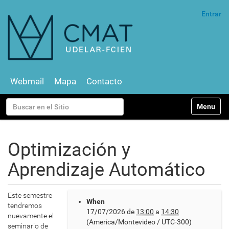
Entrar
Webmail
Mapa
Contacto
N
Buscar
Toggle na
a
v
Búsqueda Avanzada…
e
g
Optimización y
a
c
Aprendizaje Automático
i
ó
n
h
Este semestre
When
t
tendremos
17/07/2026
de
13:00
a
14:30
t
nuevamente el
(America/Montevideo / UTC-300)
p
seminario de