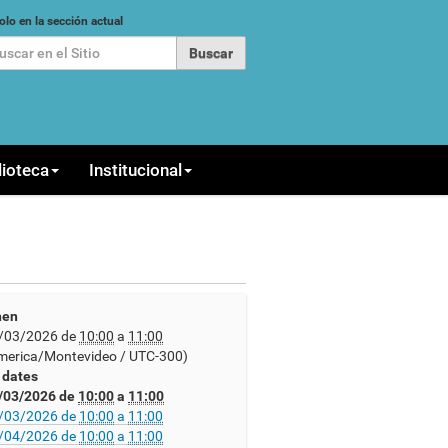
car
olo en la sección actual
queda Avanzada…
lioteca
Institucional
en
/03/2026
de
10:00
a
11:00
merica/Montevideo / UTC-300)
l dates
/03/2026
de
10:00
a
11:00
/03/2026
de
10:00
a
11:00
/04/2026
de
10:00
a
11:00