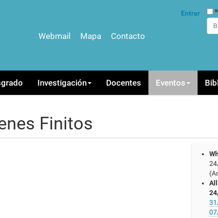
Bus
s
Entrar
Webmail
Mapa
Contacto
Bús
sgrado
Investigación
Docentes
Eventos
Bib
enes Finitos
Wh
24
(A
Al
24
31
07