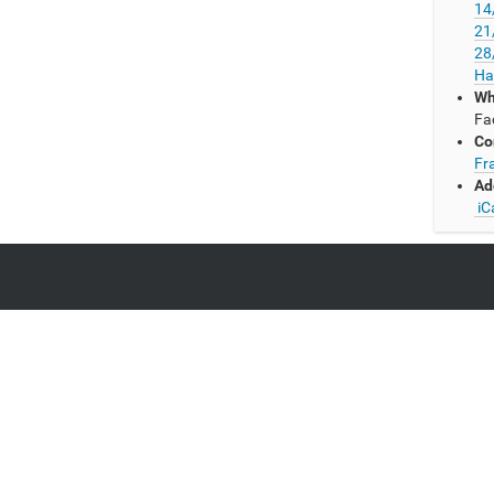
14
21
28
Ha
Wh
Fa
Co
Fr
Ad
iC