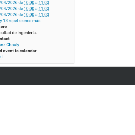
/04/2026
de
10:00
a
11:00
/04/2026
de
10:00
a
11:00
/04/2026
de
10:00
a
11:00
y 13 repeticiones más
ere
cultad de Ingeniería.
ntact
anz Chouly
d event to calendar
al