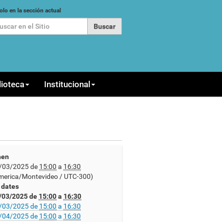
car
olo en la sección actual
queda Avanzada…
lioteca
Institucional
en
/03/2025
de
15:00
a
16:30
merica/Montevideo / UTC-300)
l dates
/03/2025
de
15:00
a
16:30
/03/2025
de
15:00
a
16:30
/04/2025
de
15:00
a
16:30