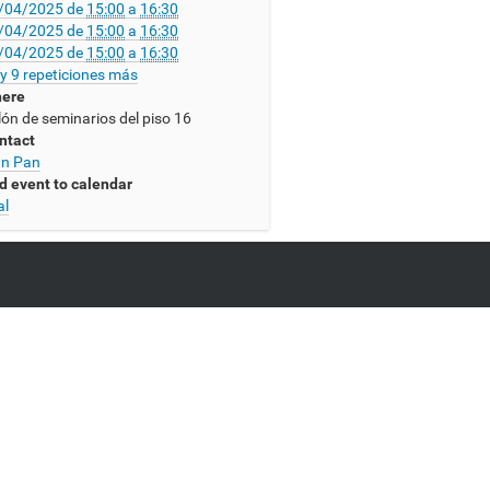
/04/2025
de
15:00
a
16:30
/04/2025
de
15:00
a
16:30
/04/2025
de
15:00
a
16:30
y 9 repeticiones más
ere
lón de seminarios del piso 16
ntact
án Pan
d event to calendar
al