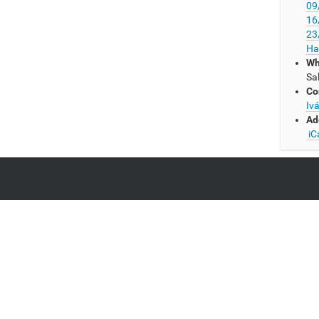
09
16
23
Ha
Wh
Sa
Co
Iv
Ad
iC