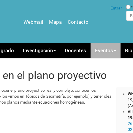
Bus
s
Entrar
Webmail
Mapa
Contacto
Bús
sgrado
Investigación
Docentes
Eventos
Bib
en el plano proyectivo
ocer el plano proyectivo real y complejo, conocer los
Wh
 los vimos en Tópicos de Geometría, por ejemplo) y tener idea
19
ichos planos mediante ecuaciones homogéneas.
(A
Al
19
26
02