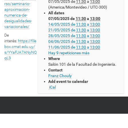
07/05/2025
de
11:30
a
13:00
t
rso/
seminario
-
(America/Montevideo / UTC-300)
p
aproximacion-
All dates
s
numerica-de-
07/05/2025
de
11:30
a
13:00
:
desigualidades-
14/05/2025
de
11:30
a
13:00
/
variacionales/
21/05/2025
de
11:30
a
13:00
/
De
28/05/2025
de
11:30
a
13:00
w
interés:
https://file
04/06/2025
de
11:30
a
13:00
w
box.cmat.edu.uy/
11/06/2025
de
11:30
a
13:00
w
s/YYaFJA7ANyNQ
Hay 9 repeticiones más
.
qL3
Where
c
Salón 101 de la Facultad de Ingeniería.
m
Contact
a
Franz Chouly
t
Add event to calendar
.
iCal
e
d
u
.
u
y
/