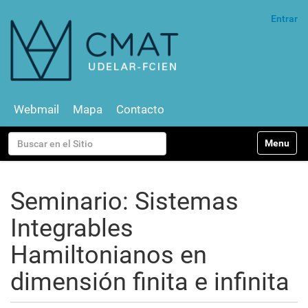
Entrar
Webmail
Mapa
Contacto
N
Buscar
Toggle na
a
v
Búsqueda Avanzada…
e
g
Seminario: Sistemas
a
c
Integrables
i
ó
Hamiltonianos en
n
dimensión finita e infinita