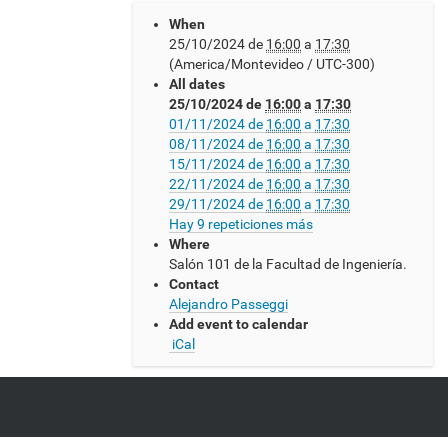
h
When
t
25/10/2024
de
16:00
a
17:30
t
(America/Montevideo / UTC-300)
p
All dates
s
25/10/2024
de
16:00
a
17:30
:
01/11/2024
de
16:00
a
17:30
/
08/11/2024
de
16:00
a
17:30
/
15/11/2024
de
16:00
a
17:30
w
22/11/2024
de
16:00
a
17:30
w
29/11/2024
de
16:00
a
17:30
w
Hay 9 repeticiones más
.
Where
c
Salón 101 de la Facultad de Ingeniería.
m
Contact
a
Alejandro Passeggi
t
Add event to calendar
.
iCal
e
d
u
.
u