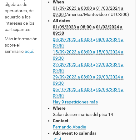
When
s
álgebras de
01/09/2023 a 08:00
a
01/03/2024 a
:
operadores, de
09:30
(America/Montevideo / UTC-300)
/
acuerdo a los
All dates
/
intereses de los
01/09/2023 a 08:00
a
01/03/2024 a
w
participantes.
09:30
w
Más información
08/09/2023 a 08:00
a
08/03/2024 a
w
sobre el
09:30
.
seminario
aquí
.
15/09/2023 a 08:00
a
15/03/2024 a
c
09:30
m
22/09/2023 a 08:00
a
22/03/2024 a
a
09:30
t
29/09/2023 a 08:00
a
29/03/2024 a
.
09:30
e
06/10/2023 a 08:00
a
05/04/2024 a
d
09:30
u
Hay 9 repeticiones más
.
Where
u
Salón de seminarios del piso 14
y
Contact
/
Fernando Abadie
e
Add event to calendar
v
iCal