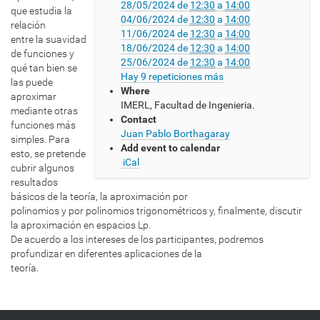
28/05/2024
de
12:30
a
14:00
/
que estudia la
04/06/2024
de
12:30
a
14:00
/
relación
11/06/2024
de
12:30
a
14:00
w
entre la suavidad
18/06/2024
de
12:30
a
14:00
w
de funciones y
25/06/2024
de
12:30
a
14:00
w
qué tan bien se
Hay 9 repeticiones más
.
las puede
Where
c
aproximar
IMERL, Facultad de Ingenieria.
m
mediante otras
Contact
a
funciones más
Juan Pablo Borthagaray
t
simples. Para
Add event to calendar
.
esto, se pretende
iCal
e
cubrir algunos
d
resultados
u
básicos de la teoría, la aproximación por
.
polinomios y por polinomios trigonométricos y, finalmente, discutir
u
la aproximación en espacios Lp.
y
De acuerdo a los intereses de los participantes, podremos
/
profundizar en diferentes aplicaciones de la
e
teoría.
v
e
n