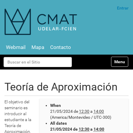
Entrar
Webmail
Mapa
Contacto
N
Buscar
Toggle na
a
v
Búsqueda Avanzada…
e
g
Teoría de Aproximación
a
c
i
h
El objetivo del
ó
When
t
seminario es
n
21/05/2024
de
12:30
a
14:00
t
introducir al
(America/Montevideo / UTC-300)
p
estudiante a la
All dates
s
Teoría de
21/05/2024
de
12:30
a
14:00
:
Aproximación,