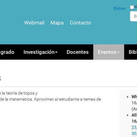
Bus
s
Entrar
Webmail
Mapa
Contacto
Bús
sgrado
Investigación
Docentes
Eventos
Bib
s
 la teoría de topos y
Wh
s de la matemática. Aproximar al estudiante a temas de
16
(A
Al
16
23
30