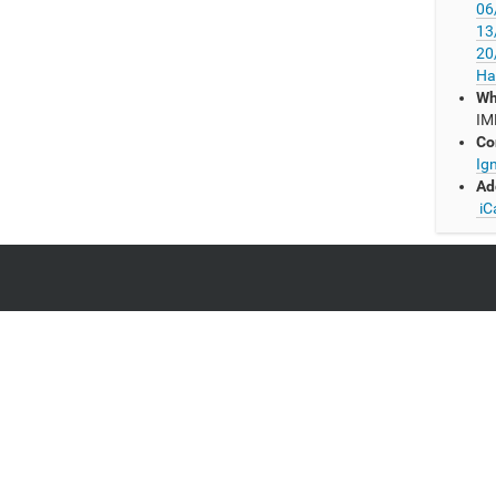
06
13
20
Ha
Wh
IM
Co
Ig
Ad
iC