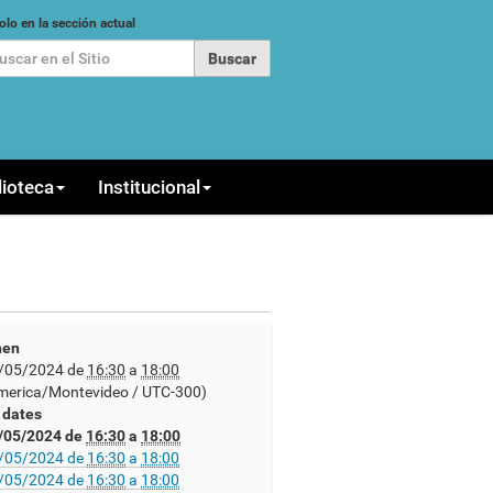
car
olo en la sección actual
queda Avanzada…
lioteca
Institucional
en
/05/2024
de
16:30
a
18:00
merica/Montevideo / UTC-300)
l dates
/05/2024
de
16:30
a
18:00
/05/2024
de
16:30
a
18:00
/05/2024
de
16:30
a
18:00