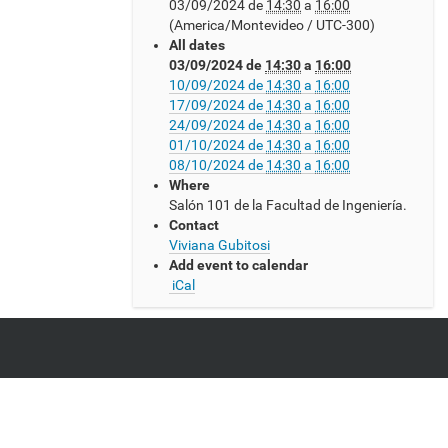
03/09/2024
de
14:30
a
16:00
t
(America/Montevideo / UTC-300)
p
All dates
s
03/09/2024
de
14:30
a
16:00
:
10/09/2024
de
14:30
a
16:00
/
17/09/2024
de
14:30
a
16:00
/
24/09/2024
de
14:30
a
16:00
w
01/10/2024
de
14:30
a
16:00
w
08/10/2024
de
14:30
a
16:00
w
Where
.
Salón 101 de la Facultad de Ingeniería.
c
Contact
m
Viviana Gubitosi
a
Add event to calendar
t
iCal
.
e
d
u
.
u
y
/