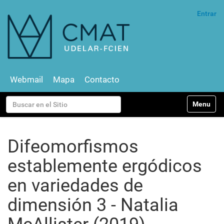
Entrar
Webmail
Mapa
Contacto
N
Buscar
Toggle na
a
v
Búsqueda Avanzada…
e
g
Difeomorfismos
a
c
establemente ergódicos
i
ó
en variedades de
n
dimensión 3 - Natalia